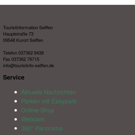
Touristinformation Seiffen
Hauptstraße 73
09548 Kurort Seiffen
Telefon 037362 8438
Fax 037362 76715
info@touristinfo-seiffen.de
Service​
Aktuelle Nachrichten
Parken mit Easypark
Online-Shop
Webcam
360° Panorama