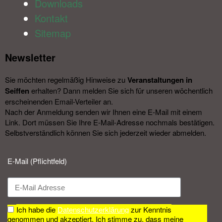
Downloads
Kontakt
Sitemap
Newsletter​
Sie möchten regelmäßig Hinweise zu
Veranstal­tungen in
Seiffen
erhalten? Dann melden Sie sich für unseren wöchentlich
erscheinenden Email-Verteiler an.
Nach der Anmeldung senden wir Ihnen eine E-Mail mit einem
Link. Dort müssen Sie Ihre E-Mail-Adresse nochmals bestätigen.
Selbstverständlich können Sie sich jederzeit wieder abmelden.​
E-Mail (Pflichtfeld)
Ich habe die
Datenschutzerklärung
zur Kenntnis
genommen und akzeptiert. Ich stimme zu, dass meine