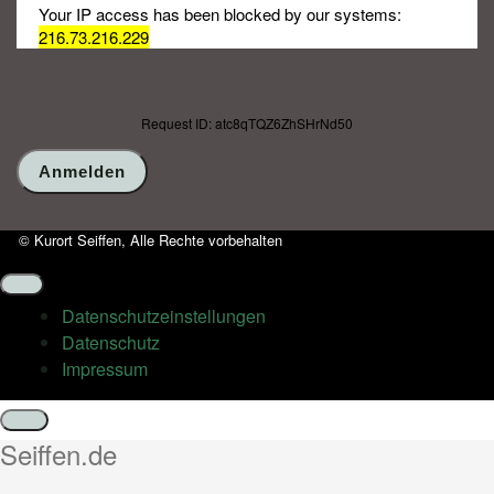
Your IP access has been blocked by our systems:
216.73.216.229
Request ID: atc8qTQZ6ZhSHrNd50
© Kurort Seiffen, Alle Rechte vorbehalten
Datenschutz­einstellungen
Datenschutz
Impressum
Schließen
Seiffen.de