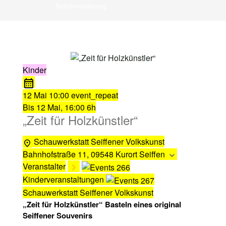
Schimmelpfennig
Kinder
12 Mai
10:00
event_repeat
Bis
12 Mai, 16:00
6h
„Zeit für Holzkünstler“
Schauwerkstatt Seiffener Volkskunst
Bahnhofstraße 11, 09548 Kurort Seiffen
Veranstalter
Kinderveranstaltungen
Schauwerkstatt Seiffener Volkskunst
„Zeit für Holzkünstler“ Basteln eines original
Seiffener Souvenirs