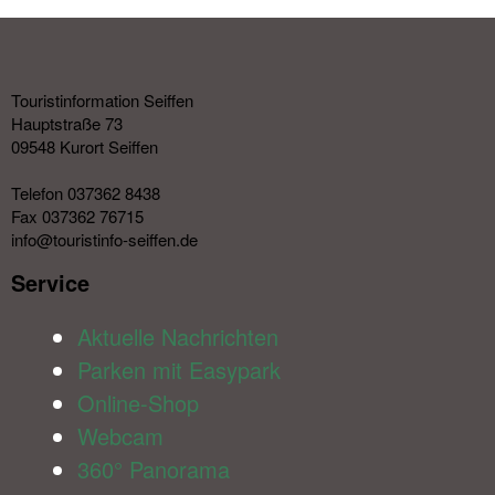
Touristinformation Seiffen
Hauptstraße 73
09548 Kurort Seiffen
Telefon 037362 8438
Fax 037362 76715
info@touristinfo-seiffen.de
Service​
Aktuelle Nachrichten
Parken mit Easypark
Online-Shop
Webcam
360° Panorama