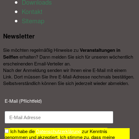
Downloads
Kontakt
Sitemap
Newsletter​
Sie möchten regelmäßig Hinweise zu
Veranstal­tungen in
Seiffen
erhalten? Dann melden Sie sich für unseren wöchentlich
erscheinenden Email-Verteiler an.
Nach der Anmeldung senden wir Ihnen eine E-Mail mit einem
Link. Dort müssen Sie Ihre E-Mail-Adresse nochmals bestätigen.
Selbstverständlich können Sie sich jederzeit wieder abmelden.​
E-Mail (Pflichtfeld)
Ich habe die
Datenschutzerklärung
zur Kenntnis
genommen und akzeptiert. Ich stimme zu, dass meine