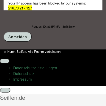
Your IP access has been blocked by our systems:
216.73.217.127
Request ID: atI8PfmFy1j3uTsZmw
© Kurort Seiffen, Alle Rechte vorbehalten
Datenschutz­einstellungen
Datenschutz
Impressum
Schließen
Seiffen.de