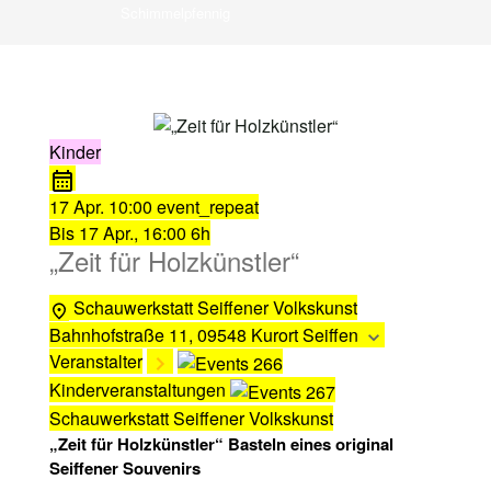
Schimmelpfennig
Kinder
17 Apr.
10:00
event_repeat
Bis
17 Apr., 16:00
6h
„Zeit für Holzkünstler“
Schauwerkstatt Seiffener Volkskunst
Bahnhofstraße 11, 09548 Kurort Seiffen
Veranstalter
Kinderveranstaltungen
Schauwerkstatt Seiffener Volkskunst
„Zeit für Holzkünstler“ Basteln eines original
Seiffener Souvenirs