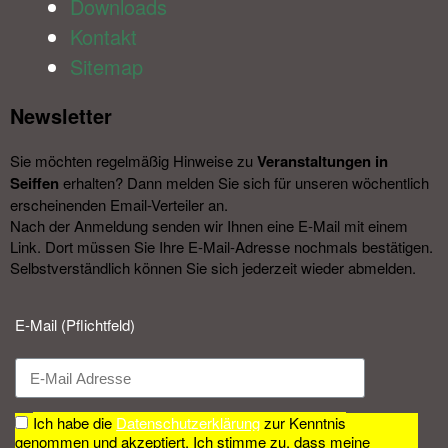
Downloads
Kontakt
Sitemap
Newsletter​
Sie möchten regelmäßig Hinweise zu
Veranstal­tungen in
Seiffen
erhalten? Dann melden Sie sich für unseren wöchentlich
erscheinenden Email-Verteiler an.
Nach der Anmeldung senden wir Ihnen eine E-Mail mit einem
Link. Dort müssen Sie Ihre E-Mail-Adresse nochmals bestätigen.
Selbstverständlich können Sie sich jederzeit wieder abmelden.​
E-Mail (Pflichtfeld)
Ich habe die
Datenschutzerklärung
zur Kenntnis
genommen und akzeptiert. Ich stimme zu, dass meine