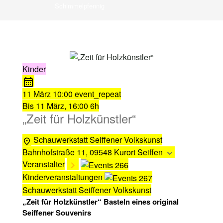
Schimmelpfennig
Kinder
11 März
10:00
event_repeat
Bis
11 März, 16:00
6h
„Zeit für Holzkünstler“
Schauwerkstatt Seiffener Volkskunst
Bahnhofstraße 11, 09548 Kurort Seiffen
Veranstalter
Kinderveranstaltungen
Schauwerkstatt Seiffener Volkskunst
„Zeit für Holzkünstler“ Basteln eines original
Seiffener Souvenirs