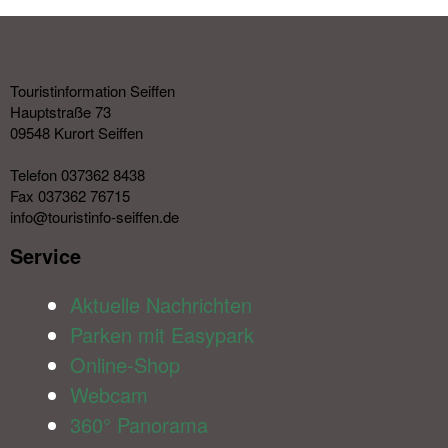
Touristinformation Seiffen
Hauptstraße 73
09548 Kurort Seiffen
Telefon 037362 8438
Fax 037362 76715
info@touristinfo-seiffen.de
Service​
Aktuelle Nachrichten
Parken mit Easypark
Online-Shop
Webcam
360° Panorama