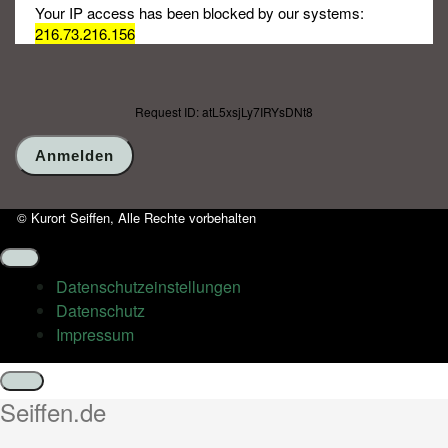
Your IP access has been blocked by our systems:
216.73.216.156
Request ID: atL5xsjLy7IRYsDNt8
© Kurort Seiffen, Alle Rechte vorbehalten
Datenschutz­einstellungen
Datenschutz
Impressum
Schließen
Seiffen.de