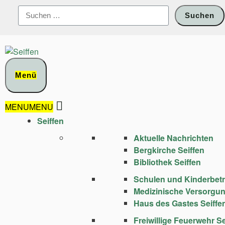
Zum
Suchen
Inhalt
nach:
springen
Menü
MENU
MENU
Seiffen
Aktuelle Nachrichten
Bergkirche Seiffen
Bibliothek Seiffen
Schulen und Kinder­bet
Medizinische Versorgu
Haus des Gastes Seiffe
Freiwillige Feuerwehr Se