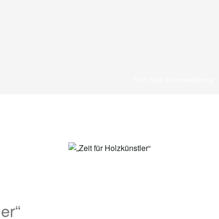
Foto: Nico Schimmelpfennig
ler“