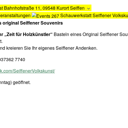
st
Bahnhofstraße 11, 09548 Kurort Seiffen
veranstaltungen
Schauwerkstatt Seiffener Volksku
s original Seiffener Souvenirs
hr „Zeit für Holzkünstler“
Basteln eines Original Seiffener Sou
t.
nd kreieren Sie Ihr eigenes Seiffener Andenken.
, 037362 7740
.com/SeiffenerVolkskunst/
ntag) geöffnet.