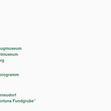
lzeugmuseum
chtmuseum
rg
lfeprogramm
hneudorf
ortuna Fundgrube”