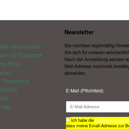
Newsletter​
elle Nachrichten
Sie möchten regelmäßig Hinwe
Sie sich für unseren wöchentlic
ken mit Easypark
Nach der Anmeldung senden wir 
ine-Shop
Mail-Adresse nochmals bestätig
bcam
abmelden.​
° Panorama
nloads
E-Mail (Pflichtfeld)
takt
emap
Ich habe die
Datenschutzerklä
dass meine Email-Adresse zur B