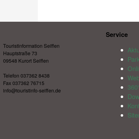
Service​
Touristinformation Seiffen
Aktu
Hauptstraße 73
Par
09548 Kurort Seiffen
Onl
Telefon 037362 8438
We
Fax 037362 76715
360
info@touristinfo-seiffen.de
Dow
Kon
Sit