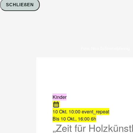
SCHLIEßEN
Foto: Nico Schimmelpfennig
Kinder
10 Okt.
10:00
event_repeat
Bis
10 Okt., 16:00
6h
„Zeit für Holzkünst