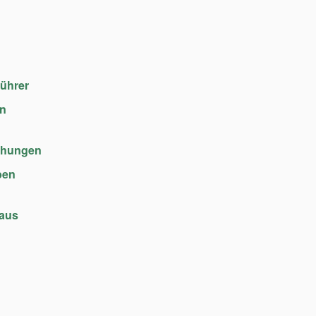
führer
en
chungen
ben
haus