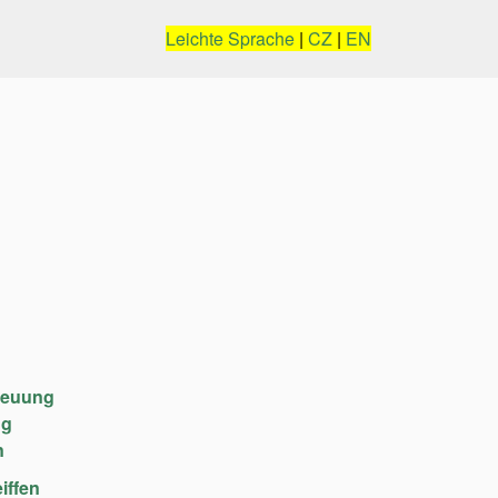
Leichte Sprache
|
CZ
|
EN
reuung
ng
n
iffen