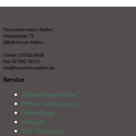
Touristinformation Seiffen
Hauptstraße 73
09548 Kurort Seiffen
Telefon 037362 8438
Fax 037362 76715
info@touristinfo-seiffen.de
Service​
Aktuelle Nachrichten
Parken mit Easypark
Online-Shop
Webcam
360° Panorama