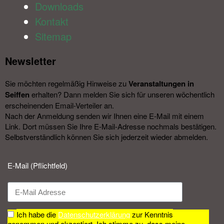
Downloads
Kontakt
Sitemap
Newsletter​
Sie möchten regelmäßig Hinweise zu
Veranstal­tungen in
Seiffen
erhalten? Dann melden Sie sich für unseren wöchentlich
erscheinenden Email-Verteiler an.
Nach der Anmeldung senden wir Ihnen eine E-Mail mit einem
Link. Dort müssen Sie Ihre E-Mail-Adresse nochmals bestätigen.
Selbstverständlich können Sie sich jederzeit wieder abmelden.​
E-Mail (Pflichtfeld)
Ich habe die
Datenschutzerklärung
zur Kenntnis
genommen und akzeptiert. Ich stimme zu, dass meine