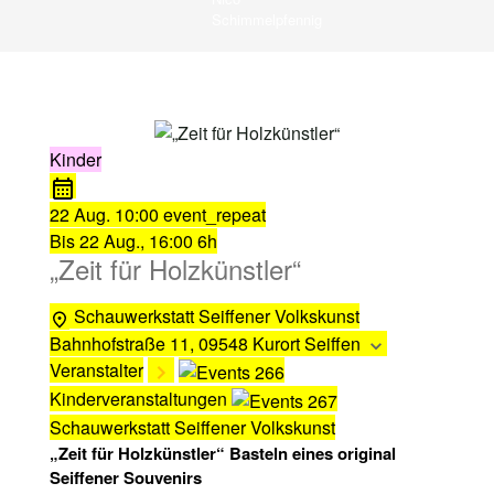
Schimmelpfennig
Kinder
22 Aug.
10:00
event_repeat
Bis
22 Aug., 16:00
6h
„Zeit für Holzkünstler“
Schauwerkstatt Seiffener Volkskunst
Bahnhofstraße 11, 09548 Kurort Seiffen
Veranstalter
Kinderveranstaltungen
Schauwerkstatt Seiffener Volkskunst
„Zeit für Holzkünstler“ Basteln eines original
Seiffener Souvenirs