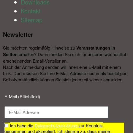
Downloads
Kontakt
Sitemap
Newsletter​
Sie möchten regelmäßig Hinweise zu
Veranstal­tungen in
Seiffen
erhalten? Dann melden Sie sich für unseren wöchentlich
erscheinenden Email-Verteiler an.
Nach der Anmeldung senden wir Ihnen eine E-Mail mit einem
Link. Dort müssen Sie Ihre E-Mail-Adresse nochmals bestätigen.
Selbstverständlich können Sie sich jederzeit wieder abmelden.​
E-Mail (Pflichtfeld)
Ich habe die
Datenschutzerklärung
zur Kenntnis
genommen und akzeptiert. Ich stimme zu, dass meine