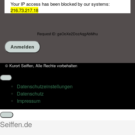
Your IP access has been blocked by our systems:
216.73.217.18
Request ID: gaOoXe2DozAqgAbMhu
© Kurort Seiffen, Alle Rechte vorbehalten
Datenschutz­einstellungen
Datenschutz
Impressum
Schließen
Seiffen.de