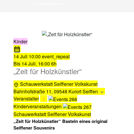
Schimmelpfennig
Kinder
14 Juli
10:00
event_repeat
Bis
14 Juli, 16:00
6h
„Zeit für Holzkünstler“
Schauwerkstatt Seiffener Volkskunst
Bahnhofstraße 11, 09548 Kurort Seiffen
Veranstalter
Kinderveranstaltungen
Schauwerkstatt Seiffener Volkskunst
„Zeit für Holzkünstler“ Basteln eines original
Seiffener Souvenirs