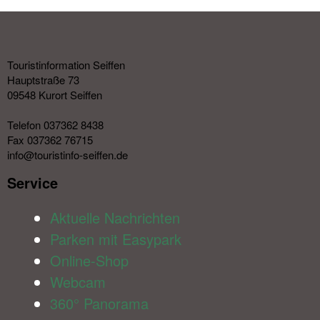
Touristinformation Seiffen
Hauptstraße 73
09548 Kurort Seiffen
Telefon 037362 8438
Fax 037362 76715
info@touristinfo-seiffen.de
Service​
Aktuelle Nachrichten
Parken mit Easypark
Online-Shop
Webcam
360° Panorama