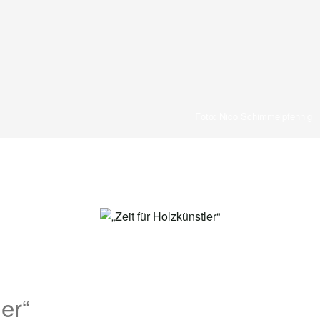
Foto: Nico Schimmelpfennig
ler“