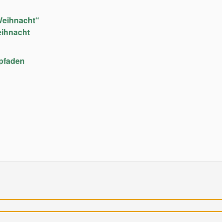
Weihnacht“
eihnacht
upfaden