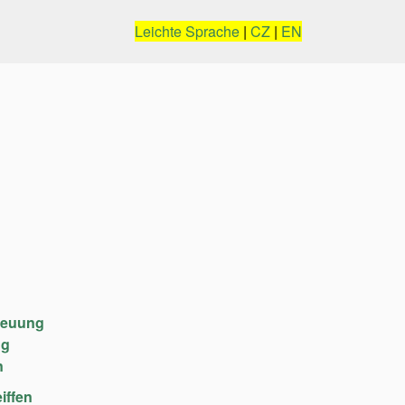
Leichte Sprache
|
CZ
|
EN
reuung
ng
n
iffen