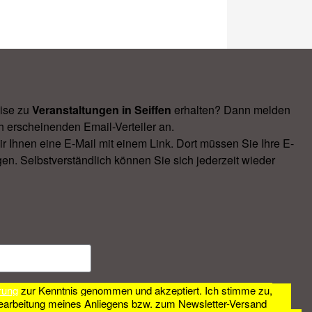
ise zu
Veranstal­tungen in Seiffen
erhalten? Dann melden
h erscheinenden Email-Verteiler an.
Ihnen eine E-Mail mit einem Link. Dort müssen Sie Ihre E-
en. Selbstverständlich können Sie sich jederzeit wieder
rung
zur Kenntnis genommen und akzeptiert. Ich stimme zu,
earbeitung meines Anliegens bzw. zum Newsletter-Versand