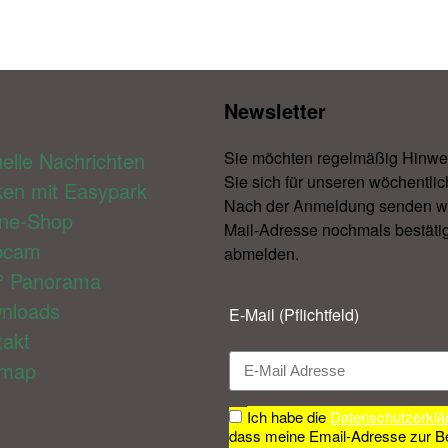
Newsletter​
elle Nachrichten
Sie möchten regelmäßig Hinwe
Sie sich für unseren wöchentlic
ken mit Easypark
Nach der Anmeldung senden wir 
ine-Shop
Mail-Adresse nochmals bestätig
bcam
abmelden.​
° Panorama
nloads
E-Mail (Pflichtfeld)
takt
emap
Ich habe die
Datenschutzerklä
dass meine Email-Adresse zur B