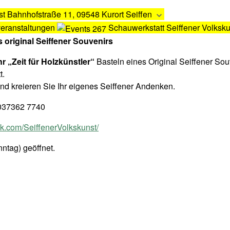
st
Bahnhofstraße 11, 09548 Kurort Seiffen
veranstaltungen
Schauwerkstatt Seiffener Volksku
s original Seiffener Souvenirs
hr „Zeit für Holzkünstler“
Basteln eines Original Seiffener Sou
t.
nd kreieren Sie Ihr eigenes Seiffener Andenken.
, 037362 7740
.com/SeiffenerVolkskunst/
ntag) geöffnet.