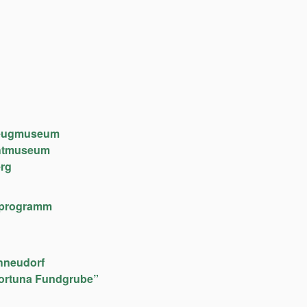
lzeugmuseum
chtmuseum
rg
lfeprogramm
hneudorf
ortuna Fundgrube”