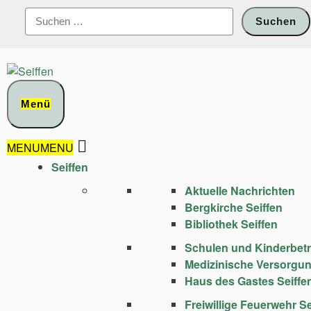
Zum
Suchen
Inhalt
nach:
springen
Menü
MENU
MENU
Seiffen
Aktuelle Nachrichten
Bergkirche Seiffen
Bibliothek Seiffen
Schulen und Kinder­bet
Medizinische Versorgu
Haus des Gastes Seiffe
Freiwillige Feuerwehr Se