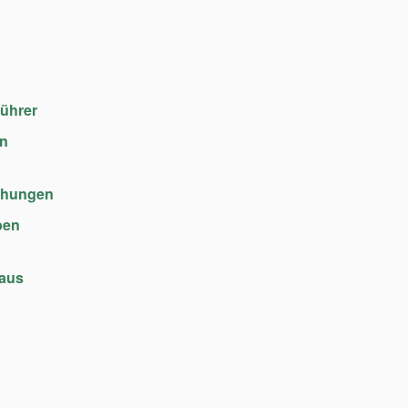
führer
en
chungen
ben
haus