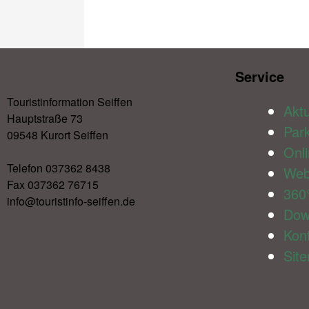
Service​
Touristinformation Seiffen
Aktu
Hauptstraße 73
Par
09548 Kurort Seiffen
Onl
Telefon 037362 8438
We
Fax 037362 76715
360
info@touristinfo-seiffen.de
Dow
Kon
Sit