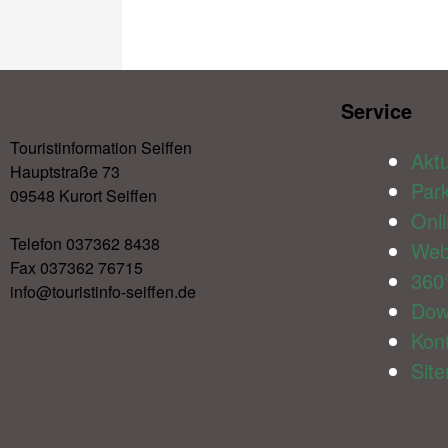
Service​
Touristinformation Seiffen
Aktu
Hauptstraße 73
Par
09548 Kurort Seiffen
Onl
Telefon 037362 8438
We
Fax 037362 76715
360
info@touristinfo-seiffen.de
Dow
Kon
Sit