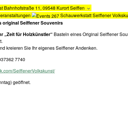
st
Bahnhofstraße 11, 09548 Kurort Seiffen
veranstaltungen
Schauwerkstatt Seiffener Volksku
s original Seiffener Souvenirs
hr „Zeit für Holzkünstler“
Basteln eines Original Seiffener Sou
t.
nd kreieren Sie Ihr eigenes Seiffener Andenken.
, 037362 7740
.com/SeiffenerVolkskunst/
ntag) geöffnet.