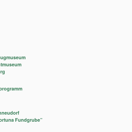
lzeugmuseum
chtmuseum
rg
lfeprogramm
hneudorf
ortuna Fundgrube”