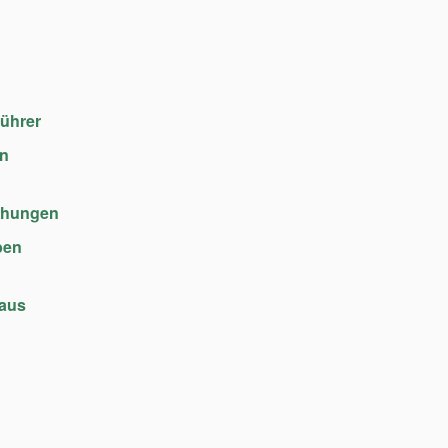
führer
en
chungen
ben
haus