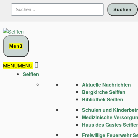
Zum
Suchen
Inhalt
nach:
springen
Menü
MENU
MENU
Seiffen
Aktuelle Nachrichten
Bergkirche Seiffen
Bibliothek Seiffen
Schulen und Kinder­bet
Medizinische Versorgu
Haus des Gastes Seiffe
Freiwillige Feuerwehr Se