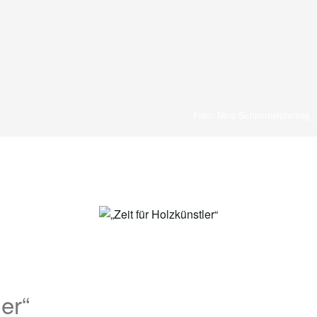
Foto: Nico Schimmelpfennig
ler“