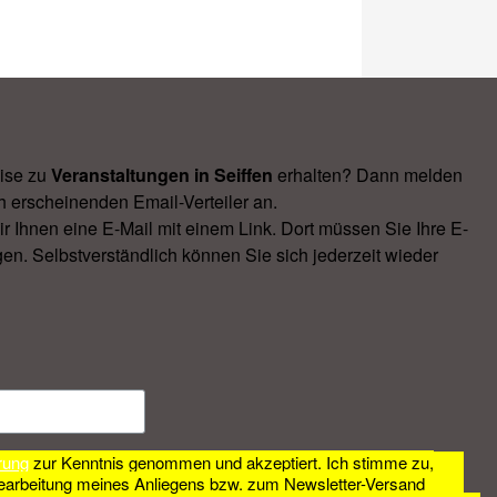
ise zu
Veranstal­tungen in Seiffen
erhalten? Dann melden
h erscheinenden Email-Verteiler an.
Ihnen eine E-Mail mit einem Link. Dort müssen Sie Ihre E-
en. Selbstverständlich können Sie sich jederzeit wieder
rung
zur Kenntnis genommen und akzeptiert. Ich stimme zu,
earbeitung meines Anliegens bzw. zum Newsletter-Versand