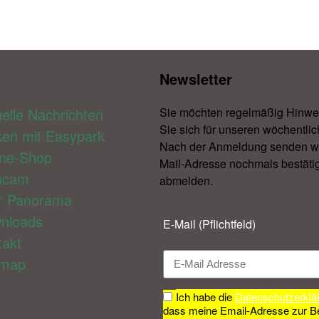
Newsletter​
elle Nachrichten
Sie möchten regelmäßig Hinwe
Sie sich für unseren wöchentlic
ken mit Easypark
Nach der Anmeldung senden wir 
ine-Shop
Mail-Adresse nochmals bestätig
bcam
abmelden.​
° Panorama
nloads
E-Mail (Pflichtfeld)
takt
emap
Ich habe die
Datenschutzerklä
dass meine Email-Adresse zur B