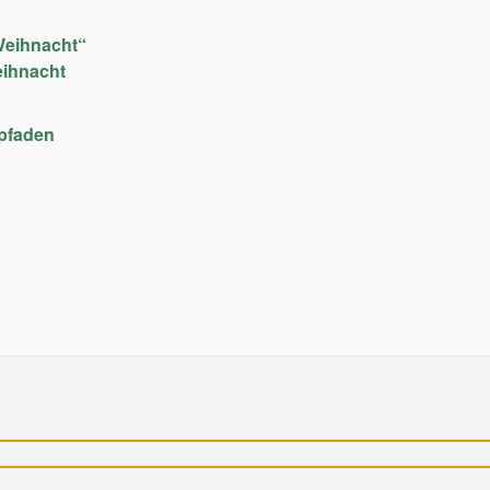
Weihnacht“
eihnacht
upfaden