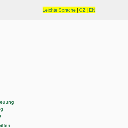
Leichte Sprache
|
CZ
|
EN
reuung
ng
n
iffen