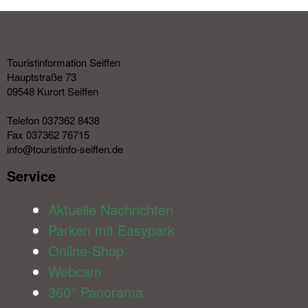
Touristinformation Seiffen
Hauptstraße 73
09548 Kurort Seiffen
Telefon 037362 8438
Fax 037362 76715
info@touristinfo-seiffen.de
Service​
Aktuelle Nachrichten
Parken mit Easypark
Online-Shop
Webcam
360° Panorama