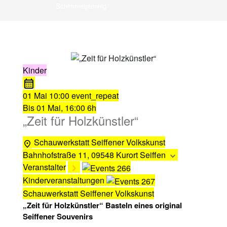
Schimmelpfennig
Kinder
01 Mai
10:00
event_repeat
Bis
01 Mai, 16:00
6h
„Zeit für Holzkünstler“
Schauwerkstatt Seiffener Volkskunst
Bahnhofstraße 11, 09548 Kurort Seiffen
Veranstalter
Kinderveranstaltungen
Schauwerkstatt Seiffener Volkskunst
„Zeit für Holzkünstler“ Basteln eines original
Seiffener Souvenirs