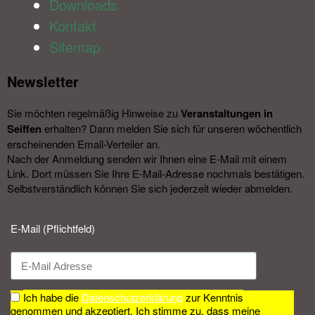
Downloads
Kontakt
Sitemap
Newsletter​
Sie möchten regelmäßig Hinweise zu
Veranstal­tungen in
Seiffen
erhalten? Dann melden Sie sich für unseren wöchentlich
erscheinenden Email-Verteiler an.
Nach der Anmeldung senden wir Ihnen eine E-Mail mit einem
Link. Dort müssen Sie Ihre E-Mail-Adresse nochmals bestätigen.
Selbstverständlich können Sie sich jederzeit wieder abmelden.​
E-Mail (Pflichtfeld)
Ich habe die
Datenschutzerklärung
zur Kenntnis
genommen und akzeptiert. Ich stimme zu, dass meine