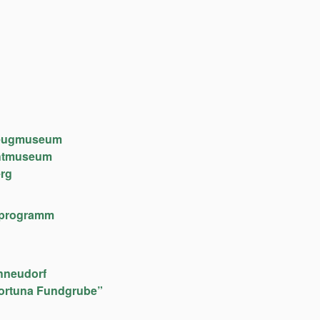
lzeugmuseum
chtmuseum
rg
lfeprogramm
hneudorf
ortuna Fundgrube”