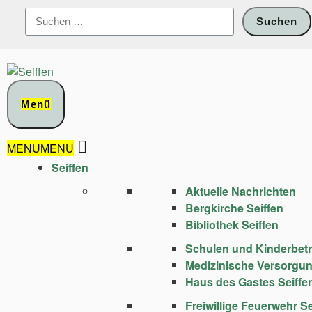
Zum
Suchen
Inhalt
nach:
springen
Menü
MENU
MENU
Seiffen
Aktuelle Nachrichten
Bergkirche Seiffen
Bibliothek Seiffen
Schulen und Kinder­bet
Medizinische Versorgu
Haus des Gastes Seiffe
Freiwillige Feuerwehr Se