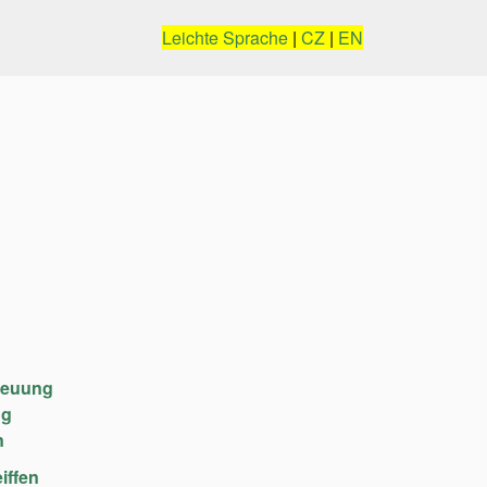
Leichte Sprache
|
CZ
|
EN
reuung
ng
n
iffen