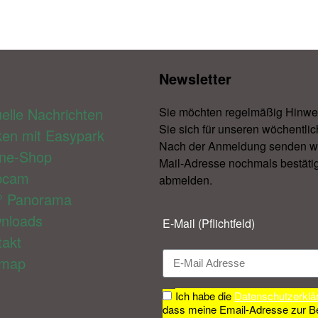
Newsletter​
elle Nachrichten
Sie möchten regelmäßig Hinwe
Sie sich für unseren wöchentlic
ken mit Easypark
Nach der Anmeldung senden wir 
ine-Shop
Mail-Adresse nochmals bestätig
bcam
abmelden.​
° Panorama
nloads
E-Mail (Pflichtfeld)
takt
emap
Ich habe die
Datenschutzerklä
dass meine Email-Adresse zur B