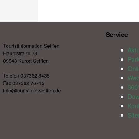
Service​
Touristinformation Seiffen
Aktu
Hauptstraße 73
Par
09548 Kurort Seiffen
Onl
Telefon 037362 8438
We
Fax 037362 76715
360
info@touristinfo-seiffen.de
Dow
Kon
Sit