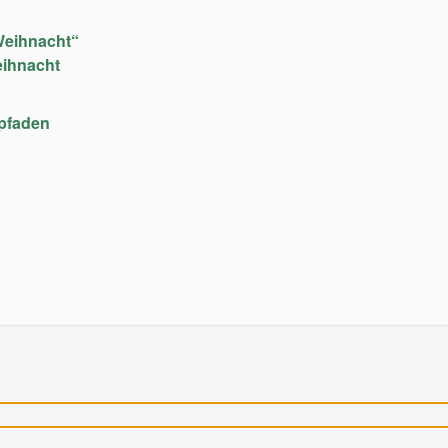
Weihnacht“
eihnacht
upfaden