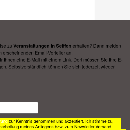
ise zu
Veranstal­tungen in Seiffen
erhalten? Dann melden
h erscheinenden Email-Verteiler an.
Ihnen eine E-Mail mit einem Link. Dort müssen Sie Ihre E-
en. Selbstverständlich können Sie sich jederzeit wieder
rung
zur Kenntnis genommen und akzeptiert. Ich stimme zu,
earbeitung meines Anliegens bzw. zum Newsletter-Versand