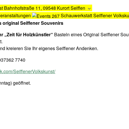
st
Bahnhofstraße 11, 09548 Kurort Seiffen
veranstaltungen
Schauwerkstatt Seiffener Volksku
s original Seiffener Souvenirs
hr „Zeit für Holzkünstler“
Basteln eines Original Seiffener Sou
t.
nd kreieren Sie Ihr eigenes Seiffener Andenken.
, 037362 7740
.com/SeiffenerVolkskunst/
ntag) geöffnet.