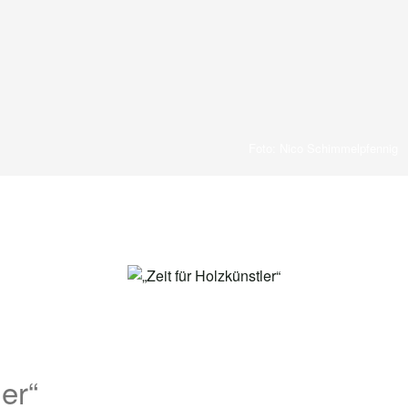
Foto: Nico Schimmelpfennig
ler“