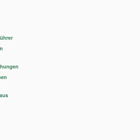
führer
en
chungen
ben
haus