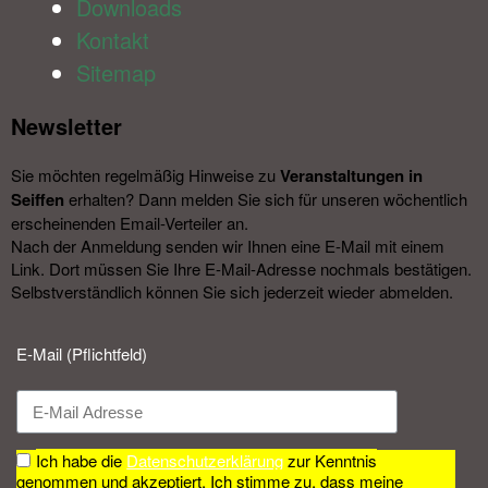
Downloads
Kontakt
Sitemap
Newsletter​
Sie möchten regelmäßig Hinweise zu
Veranstal­tungen in
Seiffen
erhalten? Dann melden Sie sich für unseren wöchentlich
erscheinenden Email-Verteiler an.
Nach der Anmeldung senden wir Ihnen eine E-Mail mit einem
Link. Dort müssen Sie Ihre E-Mail-Adresse nochmals bestätigen.
Selbstverständlich können Sie sich jederzeit wieder abmelden.​
E-Mail (Pflichtfeld)
Ich habe die
Datenschutzerklärung
zur Kenntnis
genommen und akzeptiert. Ich stimme zu, dass meine