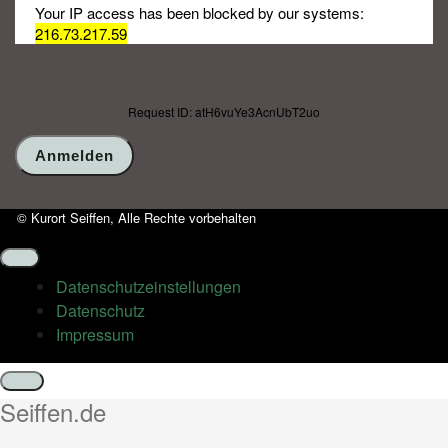
Your IP access has been blocked by our systems:
216.73.217.59
Request ID: atH6vuYe3AcnUbT2uo
© Kurort Seiffen, Alle Rechte vorbehalten
Datenschutz­einstellungen
Datenschutz
Impressum
Schließen
Seiffen.de