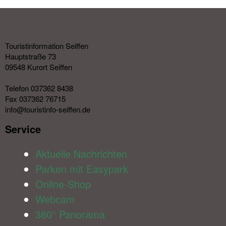
Touristinformation Seiffen
Hauptstraße 73
09548 Kurort Seiffen
Telefon 037362 8438
Fax 037362 76715
info@touristinfo-seiffen.de
Service​
Aktuelle Nachrichten
Parken mit Easypark
Online-Shop
Webcam
360° Panorama