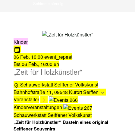
Schimmelpfennig
Kinder
06 Feb.
10:00
event_repeat
Bis
06 Feb., 16:00
6h
„Zeit für Holzkünstler“
Schauwerkstatt Seiffener Volkskunst
Bahnhofstraße 11, 09548 Kurort Seiffen
Veranstalter
Kinderveranstaltungen
Schauwerkstatt Seiffener Volkskunst
„Zeit für Holzkünstler“ Basteln eines original
Seiffener Souvenirs