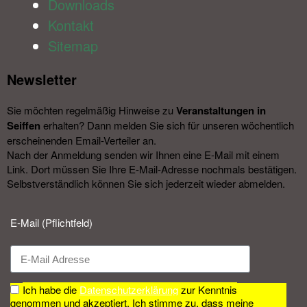
Downloads
Kontakt
Sitemap
Newsletter​
Sie möchten regelmäßig Hinweise zu
Veranstal­tungen in
Seiffen
erhalten? Dann melden Sie sich für unseren wöchentlich
erscheinenden Email-Verteiler an.
Nach der Anmeldung senden wir Ihnen eine E-Mail mit einem
Link. Dort müssen Sie Ihre E-Mail-Adresse nochmals bestätigen.
Selbstverständlich können Sie sich jederzeit wieder abmelden.​
E-Mail (Pflichtfeld)
Ich habe die
Datenschutzerklärung
zur Kenntnis
genommen und akzeptiert. Ich stimme zu, dass meine