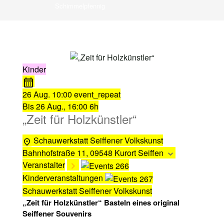
Schimmelpfennig
Kinder
26 Aug.
10:00
event_repeat
Bis
26 Aug., 16:00
6h
„Zeit für Holzkünstler“
Schauwerkstatt Seiffener Volkskunst
Bahnhofstraße 11, 09548 Kurort Seiffen
Veranstalter
Kinderveranstaltungen
Schauwerkstatt Seiffener Volkskunst
„Zeit für Holzkünstler“ Basteln eines original
Seiffener Souvenirs