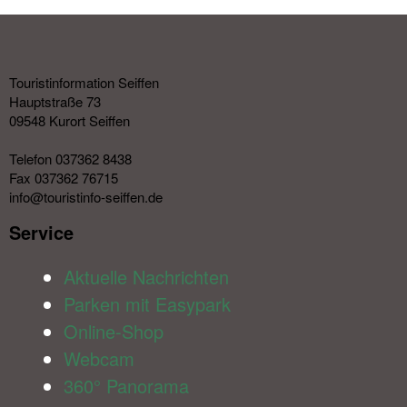
Touristinformation Seiffen
Hauptstraße 73
09548 Kurort Seiffen
Telefon 037362 8438
Fax 037362 76715
info@touristinfo-seiffen.de
Service​
Aktuelle Nachrichten
Parken mit Easypark
Online-Shop
Webcam
360° Panorama