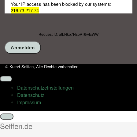
Your IP access has been blocked by our systems:
216.73.217.74
Request ID: atLHko7NsoAT6wfcWW
© Kurort Seiffen, Alle Rechte vorbehalten
Datenschutz­einstellungen
Datenschutz
Impressum
Schließen
Seiffen.de