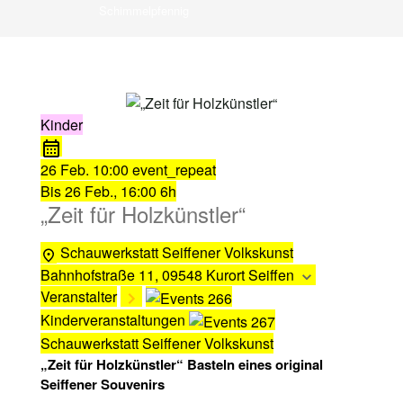
Schimmelpfennig
Kinder
26 Feb.
10:00
event_repeat
Bis
26 Feb., 16:00
6h
„Zeit für Holzkünstler“
Schauwerkstatt Seiffener Volkskunst
Bahnhofstraße 11, 09548 Kurort Seiffen
Veranstalter
Kinderveranstaltungen
Schauwerkstatt Seiffener Volkskunst
„Zeit für Holzkünstler“ Basteln eines original
Seiffener Souvenirs