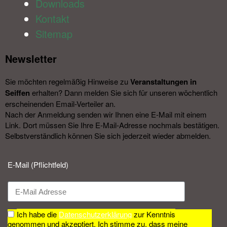
Downloads
Kontakt
Sitemap
Newsletter​
Sie möchten regelmäßig Hinweise zu
Veranstal­tungen in
Seiffen
erhalten? Dann melden Sie sich für unseren wöchentlich
erscheinenden Email-Verteiler an.
Nach der Anmeldung senden wir Ihnen eine E-Mail mit einem
Link. Dort müssen Sie Ihre E-Mail-Adresse nochmals bestätigen.
Selbstverständlich können Sie sich jederzeit wieder abmelden.​
E-Mail (Pflichtfeld)
Ich habe die
Datenschutzerklärung
zur Kenntnis
genommen und akzeptiert. Ich stimme zu, dass meine