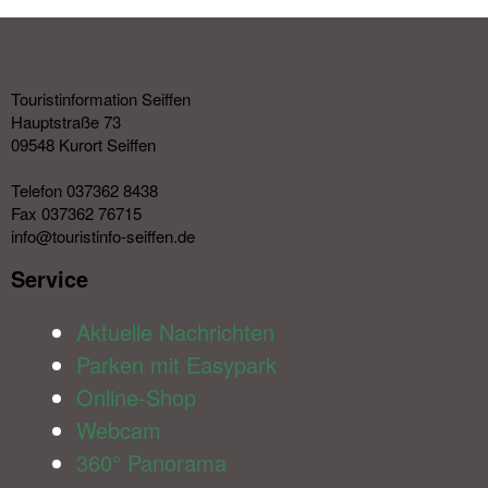
Touristinformation Seiffen
Hauptstraße 73
09548 Kurort Seiffen
Telefon 037362 8438
Fax 037362 76715
info@touristinfo-seiffen.de
Service​
Aktuelle Nachrichten
Parken mit Easypark
Online-Shop
Webcam
360° Panorama