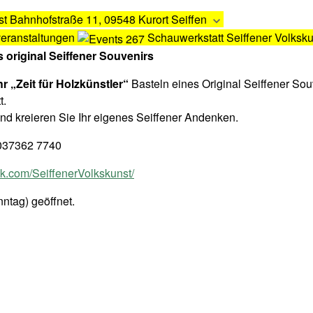
st
Bahnhofstraße 11, 09548 Kurort Seiffen
veranstaltungen
Schauwerkstatt Seiffener Volksku
s original Seiffener Souvenirs
hr „Zeit für Holzkünstler“
Basteln eines Original Seiffener Sou
t.
nd kreieren Sie Ihr eigenes Seiffener Andenken.
, 037362 7740
.com/SeiffenerVolkskunst/
ntag) geöffnet.