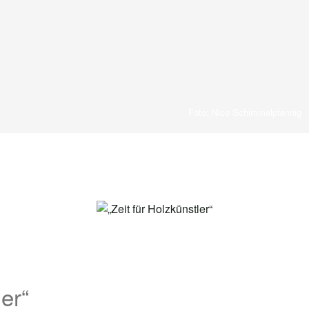
Foto: Nico Schimmelpfennig
ler“