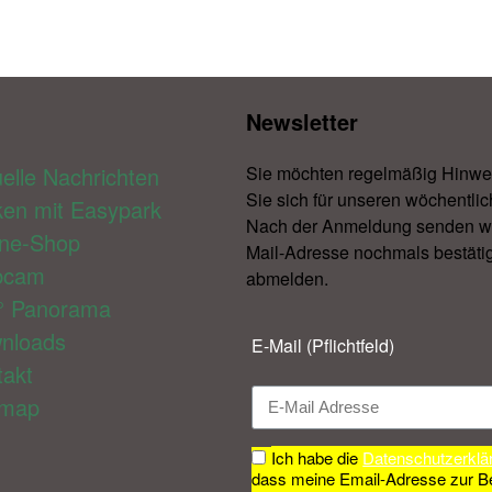
Newsletter​
elle Nachrichten
Sie möchten regelmäßig Hinwe
Sie sich für unseren wöchentlic
ken mit Easypark
Nach der Anmeldung senden wir 
ine-Shop
Mail-Adresse nochmals bestätig
bcam
abmelden.​
° Panorama
nloads
E-Mail (Pflichtfeld)
takt
emap
Ich habe die
Datenschutzerklä
dass meine Email-Adresse zur B