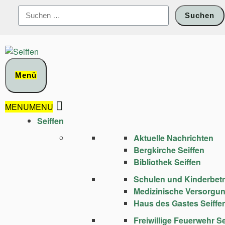
Zum
Suchen
Inhalt
nach:
springen
Menü
MENU
MENU
Seiffen
Aktuelle Nachrichten
Bergkirche Seiffen
Bibliothek Seiffen
Schulen und Kinder­bet
Medizinische Versorgu
Haus des Gastes Seiffe
Freiwillige Feuerwehr Se