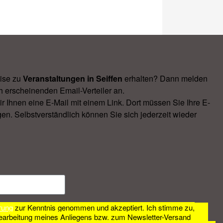
ise zu
Veranstal­tungen in Seiffen
erhalten? Dann melden
h erscheinenden Email-Verteiler an.
Ihnen eine E-Mail mit einem Link. Dort müssen Sie Ihre E-
en. Selbstverständlich können Sie sich jederzeit wieder
rung
zur Kenntnis genommen und akzeptiert. Ich stimme zu,
earbeitung meines Anliegens bzw. zum Newsletter-Versand