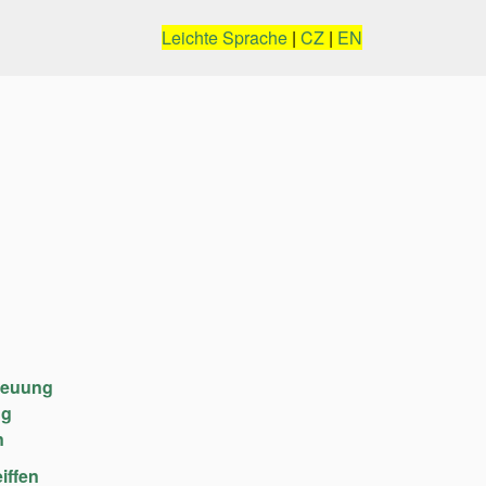
Leichte Sprache
|
CZ
|
EN
reuung
ng
n
iffen