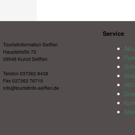
Service​
Touristinformation Seiffen
Aktu
Hauptstraße 73
Par
09548 Kurort Seiffen
Onl
Telefon 037362 8438
We
Fax 037362 76715
360
info@touristinfo-seiffen.de
Dow
Kon
Sit