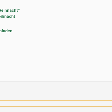
Weihnacht“
eihnacht
upfaden