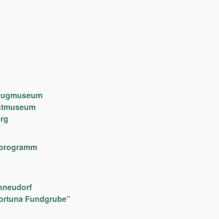
lzeugmuseum
chtmuseum
rg
lfeprogramm
hneudorf
ortuna Fundgrube”