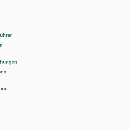
führer
en
chungen
ben
haus