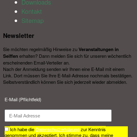
Downloads
Kontakt
Sitemap
Newsletter​
Sie möchten regelmäßig Hinweise zu
Veranstal­tungen in
Seiffen
erhalten? Dann melden Sie sich für unseren wöchentlich
erscheinenden Email-Verteiler an.
Nach der Anmeldung senden wir Ihnen eine E-Mail mit einem
Link. Dort müssen Sie Ihre E-Mail-Adresse nochmals bestätigen.
Selbstverständlich können Sie sich jederzeit wieder abmelden.​
E-Mail (Pflichtfeld)
Ich habe die
Datenschutzerklärung
zur Kenntnis
genommen und akzeptiert. Ich stimme zu, dass meine