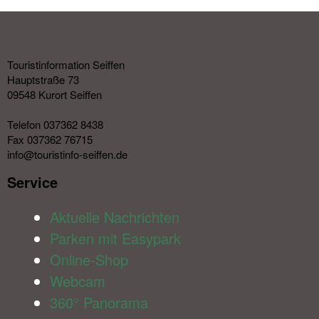
Touristinformation Seiffen
Hauptstraße 73
09548 Kurort Seiffen
Telefon 037362 8438
Fax 037362 76715
info@touristinfo-seiffen.de
Service​
Aktuelle Nachrichten
Parken mit Easypark
Online-Shop
Webcam
360° Panorama