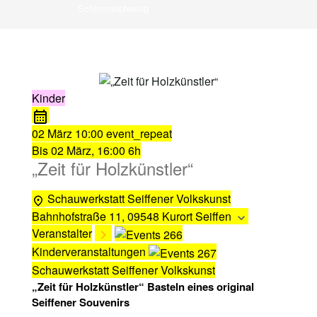
Schimmelpfennig
Kinder
02 März
10:00
event_repeat
Bis
02 März, 16:00
6h
„Zeit für Holzkünstler“
Schauwerkstatt Seiffener Volkskunst
Bahnhofstraße 11, 09548 Kurort Seiffen
Veranstalter
Kinderveranstaltungen
Schauwerkstatt Seiffener Volkskunst
„Zeit für Holzkünstler“ Basteln eines original
Seiffener Souvenirs