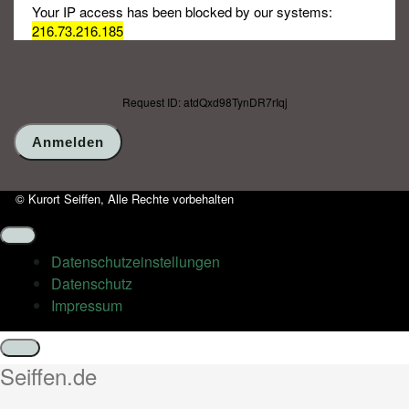
Your IP access has been blocked by our systems:
216.73.216.185
Request ID: atdQxd98TynDR7rIqj
© Kurort Seiffen, Alle Rechte vorbehalten
Datenschutz­einstellungen
Datenschutz
Impressum
Schließen
Seiffen.de