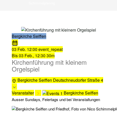
Schimmelpfennig
Bergkirche Seiffen
03 Feb.
12:00
event_repeat
Bis
03 Feb., 12:30
30m
Kirchenführung mit kleinem
Orgelspiel
Bergkirche Seiffen
Deutschneudorfer Straße 4
Veranstalter
Bergkirche Seiffen
Ausser Sundays, Feiertags und bei Veranstaltungen