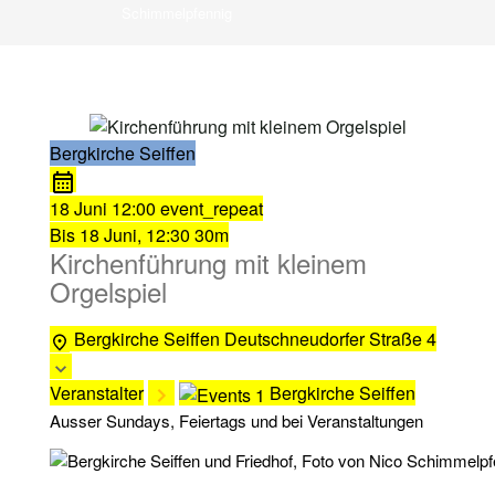
Schimmelpfennig
Bergkirche Seiffen
18 Juni
12:00
event_repeat
Bis
18 Juni, 12:30
30m
Kirchenführung mit kleinem
Orgelspiel
Bergkirche Seiffen
Deutschneudorfer Straße 4
Veranstalter
Bergkirche Seiffen
Ausser Sundays, Feiertags und bei Veranstaltungen