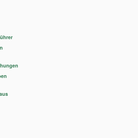
führer
en
chungen
ben
haus