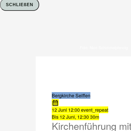
SCHLIEßEN
Foto: Nico Schimmelpfennig
Bergkirche Seiffen
12 Juni
12:00
event_repeat
Bis
12 Juni, 12:30
30m
Kirchenführung mit