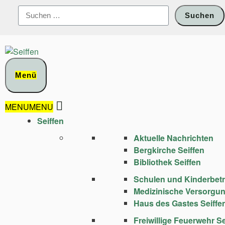
Zum
Suchen
Inhalt
nach:
springen
Menü
MENU
MENU
Seiffen
Aktuelle Nachrichten
Bergkirche Seiffen
Bibliothek Seiffen
Schulen und Kinder­bet
Medizinische Versorgu
Haus des Gastes Seiffe
Freiwillige Feuerwehr Se