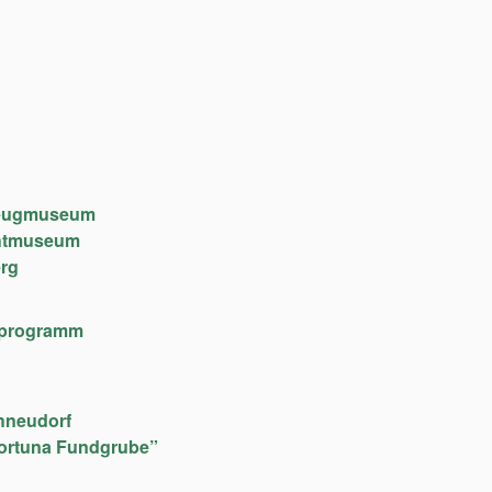
lzeugmuseum
chtmuseum
rg
lfeprogramm
hneudorf
ortuna Fundgrube”