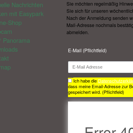
elle Nachrichten
Sie möchten regelmäßig Hinwe
Sie sich für unseren wöchentlic
ken mit Easypark
Nach der Anmeldung senden wir 
ine-Shop
Mail-Adresse nochmals bestätig
bcam
abmelden.​
° Panorama
nloads
E-Mail (Pflichtfeld)
takt
emap
Ich habe die
Datenschutzerklä
dass meine Email-Adresse zur B
gespeichert wird. (Pflichtfeld)
Error 4