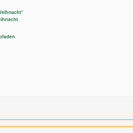
Weihnacht“
eihnacht
upfaden