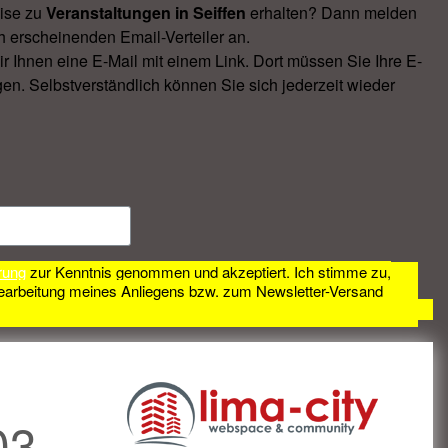
ise zu
Veranstal­tungen in Seiffen
erhalten? Dann melden
h erscheinenden Email-Verteiler an.
Ihnen eine E-Mail mit einem Link. Dort müssen Sie Ihre E-
en. Selbstverständlich können Sie sich jederzeit wieder
rung
zur Kenntnis genommen und akzeptiert. Ich stimme zu,
earbeitung meines Anliegens bzw. zum Newsletter-Versand
03