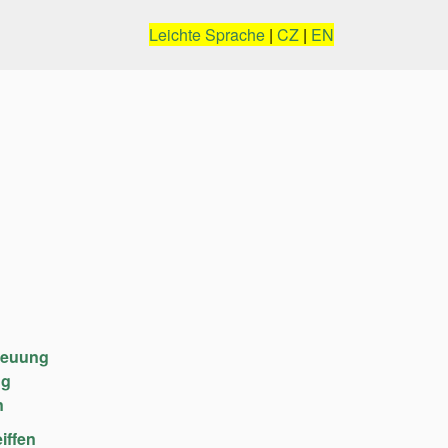
Leichte Sprache
|
CZ
|
EN
reuung
ng
n
iffen