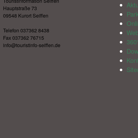
Touristinformation Seiffen
Aktu
Hauptstraße 73
Par
09548 Kurort Seiffen
Onl
Telefon 037362 8438
We
Fax 037362 76715
360
info@touristinfo-seiffen.de
Dow
Kon
Sit