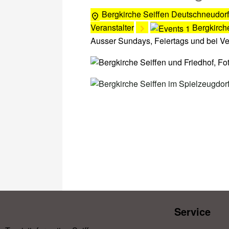
Bergkirche Seiffen
Deutschneudorf
Veranstalter
Bergkirch
Ausser Sundays, Feiertags und bei V
Service​