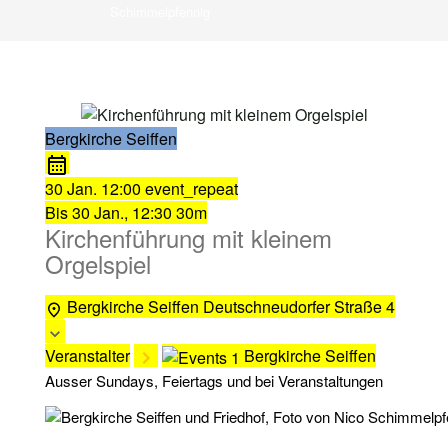
Schimmelpfennig
Bergkirche Seiffen
30 Jan.
12:00
event_repeat
Bis
30 Jan., 12:30
30m
Kirchenführung mit kleinem
Orgelspiel
Bergkirche Seiffen
Deutschneudorfer Straße 4
Veranstalter
Bergkirche Seiffen
Ausser Sundays, Feiertags und bei Veranstaltungen