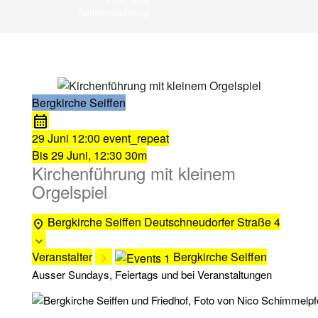
Schimmelpfennig
Bergkirche Seiffen
29 Juni
12:00
event_repeat
Bis
29 Juni, 12:30
30m
Kirchenführung mit kleinem
Orgelspiel
Bergkirche Seiffen
Deutschneudorfer Straße 4
Veranstalter
Bergkirche Seiffen
Ausser Sundays, Feiertags und bei Veranstaltungen