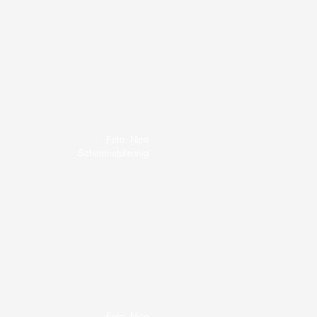
Foto: Nico
Schimmelpfennig
Foto: Nico