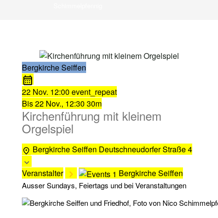
Schimmelpfennig
Bergkirche Seiffen
22 Nov.
12:00
event_repeat
Bis
22 Nov., 12:30
30m
Kirchenführung mit kleinem
Orgelspiel
Bergkirche Seiffen
Deutschneudorfer Straße 4
Veranstalter
Bergkirche Seiffen
Ausser Sundays, Feiertags und bei Veranstaltungen