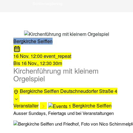
Schimmelpfennig
Bergkirche Seiffen
16 Nov.
12:00
event_repeat
Bis
16 Nov., 12:30
30m
Kirchenführung mit kleinem
Orgelspiel
Bergkirche Seiffen
Deutschneudorfer Straße 4
Veranstalter
Bergkirche Seiffen
Ausser Sundays, Feiertags und bei Veranstaltungen