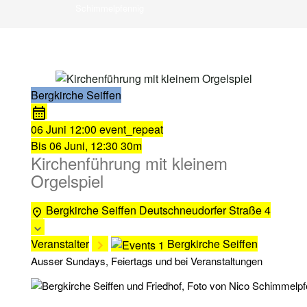
Schimmelpfennig
Bergkirche Seiffen
06 Juni
12:00
event_repeat
Bis
06 Juni, 12:30
30m
Kirchenführung mit kleinem
Orgelspiel
Bergkirche Seiffen
Deutschneudorfer Straße 4
Veranstalter
Bergkirche Seiffen
Ausser Sundays, Feiertags und bei Veranstaltungen