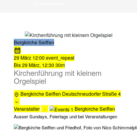
Schimmelpfennig
Bergkirche Seiffen
29 März
12:00
event_repeat
Bis
29 März, 12:30
30m
Kirchenführung mit kleinem
Orgelspiel
Bergkirche Seiffen
Deutschneudorfer Straße 4
Veranstalter
Bergkirche Seiffen
Ausser Sundays, Feiertags und bei Veranstaltungen