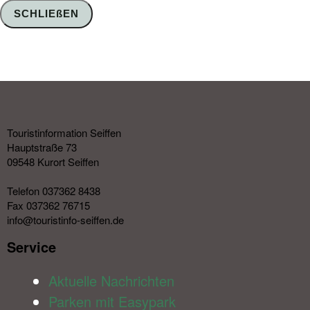
SCHLIEßEN
Touristinformation Seiffen
Hauptstraße 73
09548 Kurort Seiffen
Telefon 037362 8438
Fax 037362 76715
info@touristinfo-seiffen.de
Service​
Aktuelle Nachrichten
Parken mit Easypark