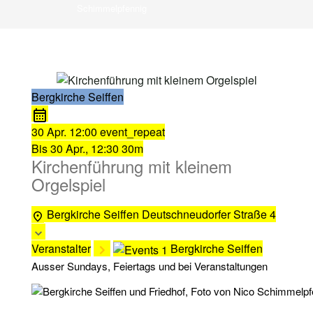
Schimmelpfennig
Bergkirche Seiffen
30 Apr.
12:00
event_repeat
Bis
30 Apr., 12:30
30m
Kirchenführung mit kleinem
Orgelspiel
Bergkirche Seiffen
Deutschneudorfer Straße 4
Veranstalter
Bergkirche Seiffen
Ausser Sundays, Feiertags und bei Veranstaltungen