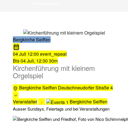
Schimmelpfennig
Bergkirche Seiffen
04 Juli
12:00
event_repeat
Bis
04 Juli, 12:30
30m
Kirchenführung mit kleinem
Orgelspiel
Bergkirche Seiffen
Deutschneudorfer Straße 4
Veranstalter
Bergkirche Seiffen
Ausser Sundays, Feiertags und bei Veranstaltungen