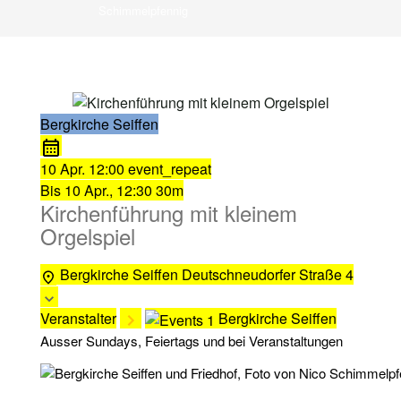
Schimmelpfennig
Bergkirche Seiffen
10 Apr.
12:00
event_repeat
Bis
10 Apr., 12:30
30m
Kirchenführung mit kleinem
Orgelspiel
Bergkirche Seiffen
Deutschneudorfer Straße 4
Veranstalter
Bergkirche Seiffen
Ausser Sundays, Feiertags und bei Veranstaltungen