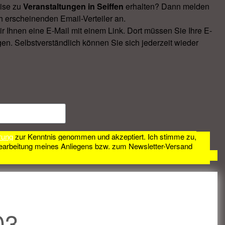
ise zu
Veranstal­tungen in Seiffen
erhalten? Dann melden
h erscheinenden Email-Verteiler an.
Ihnen eine E-Mail mit einem Link. Dort müssen Sie Ihre E-
en. Selbstverständlich können Sie sich jederzeit wieder
rung
zur Kenntnis genommen und akzeptiert. Ich stimme zu,
earbeitung meines Anliegens bzw. zum Newsletter-Versand
03