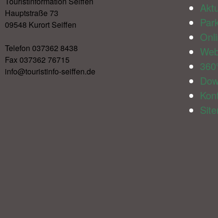
Touristinformation Seiffen
Aktu
Hauptstraße 73
Par
09548 Kurort Seiffen
Onl
Telefon 037362 8438
We
Fax 037362 76715
360
info@touristinfo-seiffen.de
Dow
Kon
Sit