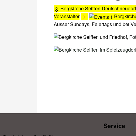
Bergkirche Seiffen
Deutschneudorf
Veranstalter
Bergkirch
Ausser Sundays, Feiertags und bei V
Service​