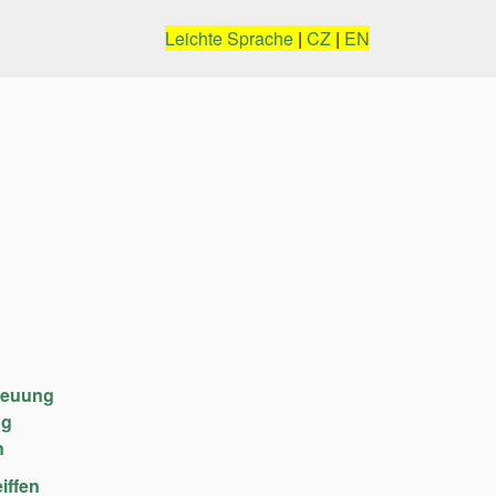
Leichte Sprache
|
CZ
|
EN
reuung
ng
n
iffen