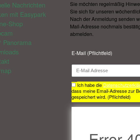
elle Nachrichten
Sie möchten regelmäßig Hinwe
Sie sich für unseren wöchentlic
ken mit Easypark
Nach der Anmeldung senden wir 
ine-Shop
Mail-Adresse nochmals bestätig
bcam
abmelden.​
° Panorama
nloads
E-Mail (Pflichtfeld)
takt
emap
Ich habe die
Datenschutzerklä
dass meine Email-Adresse zur B
gespeichert wird. (Pflichtfeld)
Error 4