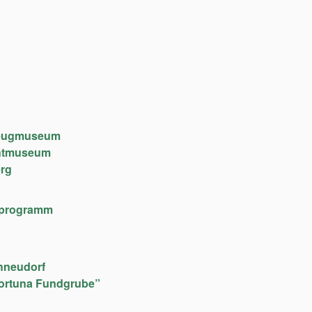
lzeugmuseum
chtmuseum
rg
lfeprogramm
hneudorf
ortuna Fundgrube”