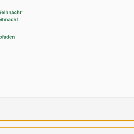
Weihnacht“
eihnacht
upfaden