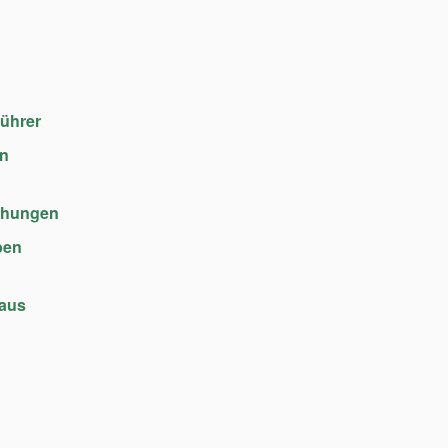
führer
en
chungen
ben
haus