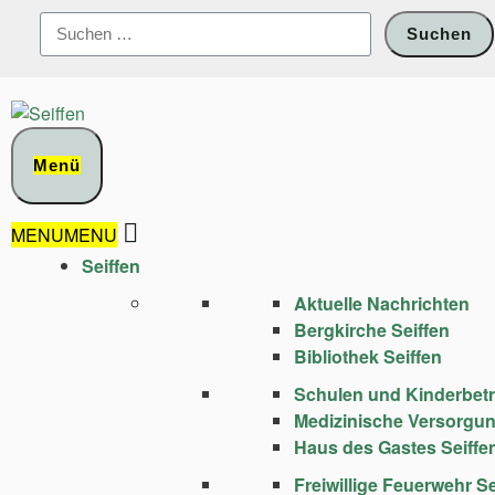
Zum
Suchen
Inhalt
nach:
springen
Menü
MENU
MENU
Seiffen
Aktuelle Nachrichten
Bergkirche Seiffen
Bibliothek Seiffen
Schulen und Kinder­bet
Medizinische Versorgu
Haus des Gastes Seiffe
Freiwillige Feuerwehr Se