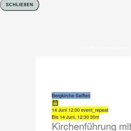
SCHLIEßEN
Foto: Nico Schimmelpfennig
Bergkirche Seiffen
14 Juni
12:00
event_repeat
Bis
14 Juni, 12:30
30m
Kirchenführung mit