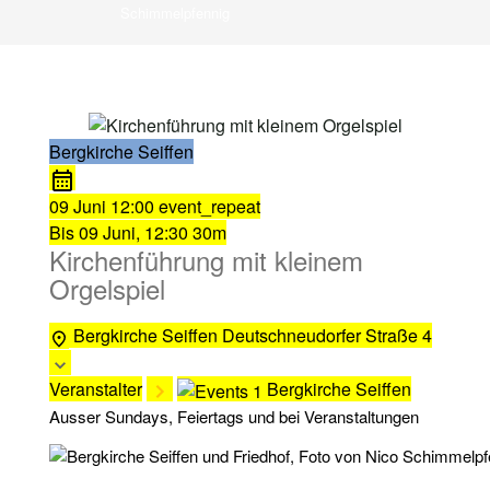
Schimmelpfennig
Bergkirche Seiffen
09 Juni
12:00
event_repeat
Bis
09 Juni, 12:30
30m
Kirchenführung mit kleinem
Orgelspiel
Bergkirche Seiffen
Deutschneudorfer Straße 4
Veranstalter
Bergkirche Seiffen
Ausser Sundays, Feiertags und bei Veranstaltungen