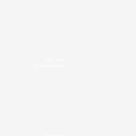
Foto: Nico
Schimmelpfennig
Foto: Nico