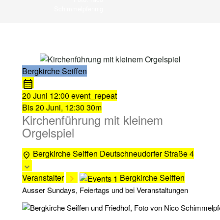
Schimmelpfennig
Bergkirche Seiffen
20 Juni
12:00
event_repeat
Bis
20 Juni, 12:30
30m
Kirchenführung mit kleinem
Orgelspiel
Bergkirche Seiffen
Deutschneudorfer Straße 4
Veranstalter
Bergkirche Seiffen
Ausser Sundays, Feiertags und bei Veranstaltungen