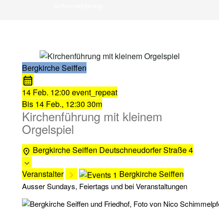
Schimmelpfennig
Bergkirche Seiffen
14 Feb.
12:00
event_repeat
Bis
14 Feb., 12:30
30m
Kirchenführung mit kleinem
Orgelspiel
Bergkirche Seiffen
Deutschneudorfer Straße 4
Veranstalter
Bergkirche Seiffen
Ausser Sundays, Feiertags und bei Veranstaltungen