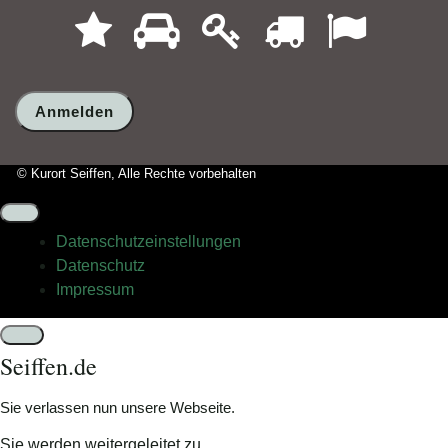
1
2
3
4
5
Sind
Sie
ein
Mensch?
Dann
wählen
Sie
bitte
© Kurort Seiffen, Alle Rechte vorbehalten
den
LKW.
Datenschutz­einstellungen
Datenschutz
Impressum
Schließen
Seiffen.de
Sie verlassen nun unsere Webseite.
Sie werden weitergeleitet zu