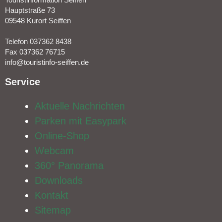
Hauptstraße 73
09548 Kurort Seiffen
Telefon 037362 8438
Fax 037362 76715
info@touristinfo-seiffen.de
Service​
Aktuelle Nachrichten
Parken mit Easypark
Online-Shop
Webcam
360° Panorama
Downloads
Kontakt
Sitemap