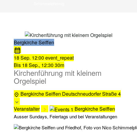
Schimmelpfennig
Bergkirche Seiffen
18 Sep.
12:00
event_repeat
Bis
18 Sep., 12:30
30m
Kirchenführung mit kleinem
Orgelspiel
Bergkirche Seiffen
Deutschneudorfer Straße 4
Veranstalter
Bergkirche Seiffen
Ausser Sundays, Feiertags und bei Veranstaltungen