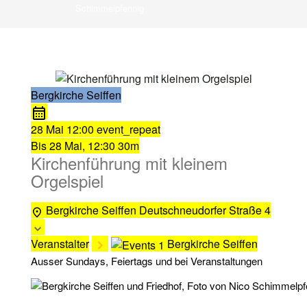
Schimmelpfennig
Bergkirche Seiffen
28 Mai
12:00
event_repeat
Bis
28 Mai, 12:30
30m
Kirchenführung mit kleinem
Orgelspiel
Bergkirche Seiffen
Deutschneudorfer Straße 4
Veranstalter
Bergkirche Seiffen
Ausser Sundays, Feiertags und bei Veranstaltungen