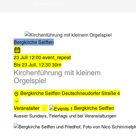
Schimmelpfennig
Bergkirche Seiffen
23 Juli
12:00
event_repeat
Bis
23 Juli, 12:30
30m
Kirchenführung mit kleinem
Orgelspiel
Bergkirche Seiffen
Deutschneudorfer Straße 4
Veranstalter
Bergkirche Seiffen
Ausser Sundays, Feiertags und bei Veranstaltungen