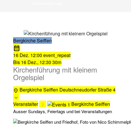
Schimmelpfennig
Bergkirche Seiffen
16 Dez.
12:00
event_repeat
Bis
16 Dez., 12:30
30m
Kirchenführung mit kleinem
Orgelspiel
Bergkirche Seiffen
Deutschneudorfer Straße 4
Veranstalter
Bergkirche Seiffen
Ausser Sundays, Feiertags und bei Veranstaltungen