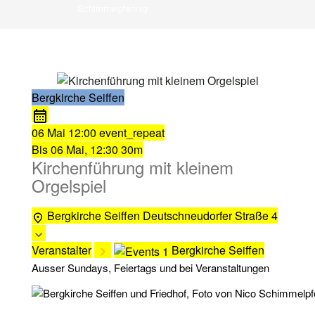
Schimmelpfennig
Bergkirche Seiffen
06 Mai
12:00
event_repeat
Bis
06 Mai, 12:30
30m
Kirchenführung mit kleinem
Orgelspiel
Bergkirche Seiffen
Deutschneudorfer Straße 4
Veranstalter
Bergkirche Seiffen
Ausser Sundays, Feiertags und bei Veranstaltungen