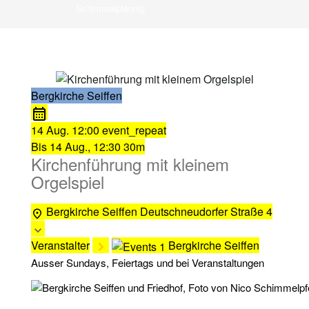
Schimmelpfennig
Bergkirche Seiffen
14 Aug.
12:00
event_repeat
Bis
14 Aug., 12:30
30m
Kirchenführung mit kleinem
Orgelspiel
Bergkirche Seiffen
Deutschneudorfer Straße 4
Veranstalter
Bergkirche Seiffen
Ausser Sundays, Feiertags und bei Veranstaltungen