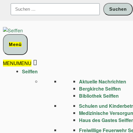
Zum
Suchen
Inhalt
nach:
springen
Menü
MENU
MENU
Seiffen
Aktuelle Nachrichten
Bergkirche Seiffen
Bibliothek Seiffen
Schulen und Kinder­bet
Medizinische Versorgu
Haus des Gastes Seiffe
Freiwillige Feuerwehr Se