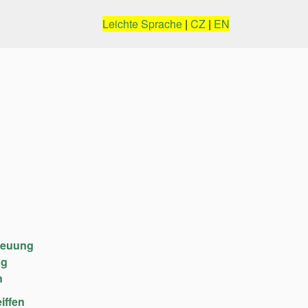
Leichte Sprache
|
CZ
|
EN
reuung
ng
n
iffen