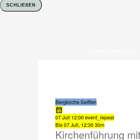
SCHLIEßEN
Foto: Nico Schimmelpfennig
Bergkirche Seiffen
07 Juli
12:00
event_repeat
Bis
07 Juli, 12:30
30m
Kirchenführung mit