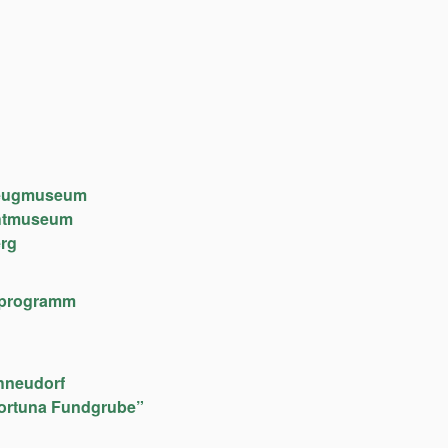
lzeugmuseum
chtmuseum
rg
lfeprogramm
hneudorf
ortuna Fundgrube”