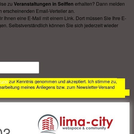
ise zu
Veranstal­tungen in Seiffen
erhalten? Dann melden
h erscheinenden Email-Verteiler an.
Ihnen eine E-Mail mit einem Link. Dort müssen Sie Ihre E-
en. Selbstverständlich können Sie sich jederzeit wieder
rung
zur Kenntnis genommen und akzeptiert. Ich stimme zu,
earbeitung meines Anliegens bzw. zum Newsletter-Versand
03