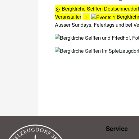
Bergkirche Seiffen
Deutschneudorf
Veranstalter
Bergkirch
Ausser Sundays, Feiertags und bei V
Service​