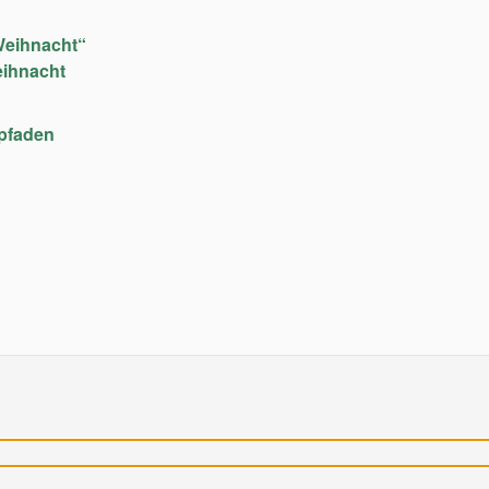
Weihnacht“
eihnacht
upfaden