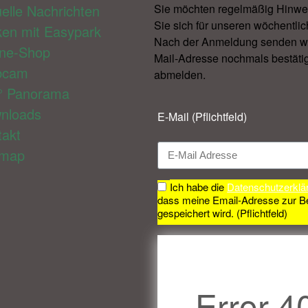
elle Nachrichten
Sie möchten regelmäßig Hinwe
Sie sich für unseren wöchentlic
ken mit Easypark
Nach der Anmeldung senden wir 
ine-Shop
Mail-Adresse nochmals bestätig
bcam
abmelden.​
° Panorama
nloads
E-Mail (Pflichtfeld)
takt
emap
Ich habe die
Datenschutzerklä
dass meine Email-Adresse zur B
gespeichert wird. (Pflichtfeld)
Error 4