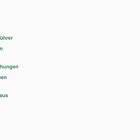
führer
en
chungen
ben
haus