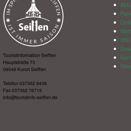
Aktu
Par
Onl
We
360
Dow
Touristinformation Seiffen
Kon
Hauptstraße 73
Sit
09548 Kurort Seiffen
Telefon 037362 8438
Fax 037362 76715
info@touristinfo-seiffen.de