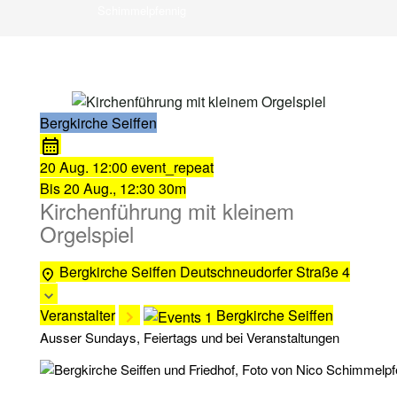
Schimmelpfennig
Bergkirche Seiffen
20 Aug.
12:00
event_repeat
Bis
20 Aug., 12:30
30m
Kirchenführung mit kleinem
Orgelspiel
Bergkirche Seiffen
Deutschneudorfer Straße 4
Veranstalter
Bergkirche Seiffen
Ausser Sundays, Feiertags und bei Veranstaltungen