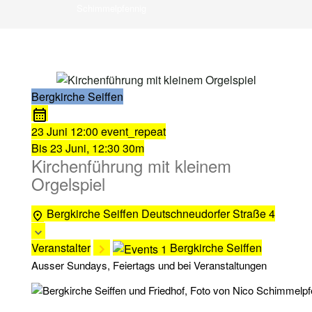
Schimmelpfennig
Bergkirche Seiffen
23 Juni
12:00
event_repeat
Bis
23 Juni, 12:30
30m
Kirchenführung mit kleinem
Orgelspiel
Bergkirche Seiffen
Deutschneudorfer Straße 4
Veranstalter
Bergkirche Seiffen
Ausser Sundays, Feiertags und bei Veranstaltungen