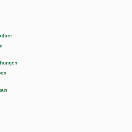
führer
en
chungen
ben
haus