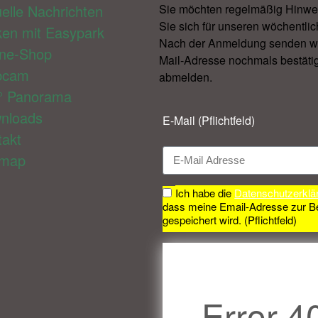
elle Nachrichten
Sie möchten regelmäßig Hinwe
Sie sich für unseren wöchentlic
ken mit Easypark
Nach der Anmeldung senden wir 
ine-Shop
Mail-Adresse nochmals bestätig
bcam
abmelden.​
° Panorama
nloads
E-Mail (Pflichtfeld)
takt
emap
Ich habe die
Datenschutzerklä
dass meine Email-Adresse zur B
gespeichert wird. (Pflichtfeld)
Error 4