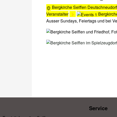
Bergkirche Seiffen
Deutschneudorf
Veranstalter
Bergkirch
Ausser Sundays, Feiertags und bei V
Service​