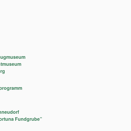
lzeugmuseum
chtmuseum
rg
lfeprogramm
hneudorf
ortuna Fundgrube”