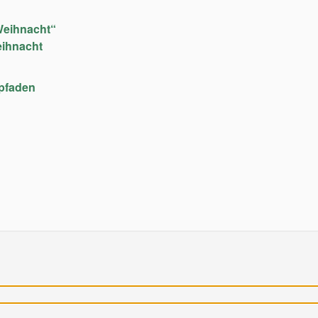
Weihnacht“
eihnacht
upfaden