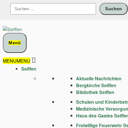
Zum
Suchen
Inhalt
nach:
springen
Menü
MENU
MENU
Seiffen
Aktuelle Nachrichten
Bergkirche Seiffen
Bibliothek Seiffen
Schulen und Kinder­bet
Medizinische Versorgu
Haus des Gastes Seiffe
Freiwillige Feuerwehr Se