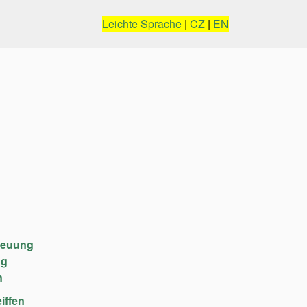
Leichte Sprache
|
CZ
|
EN
reuung
ng
n
iffen