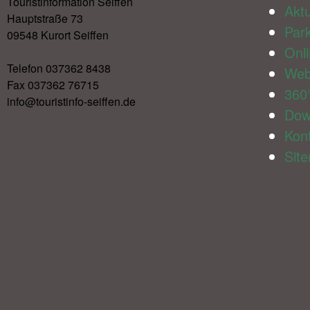
Touristinformation Seiffen
Aktu
Hauptstraße 73
Par
09548 Kurort Seiffen
Onl
Telefon 037362 8438
We
Fax 037362 76715
360
info@touristinfo-seiffen.de
Dow
Kon
Sit