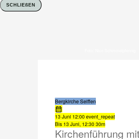
SCHLIEßEN
Foto: Nico Schimmelpfennig
Bergkirche Seiffen
13 Juni
12:00
event_repeat
Bis
13 Juni, 12:30
30m
Kirchenführung mit