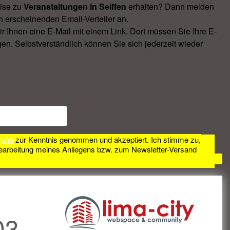
ise zu
Veranstal­tungen in Seiffen
erhalten? Dann melden
h erscheinenden Email-Verteiler an.
Ihnen eine E-Mail mit einem Link. Dort müssen Sie Ihre E-
en. Selbstverständlich können Sie sich jederzeit wieder
rung
zur Kenntnis genommen und akzeptiert. Ich stimme zu,
earbeitung meines Anliegens bzw. zum Newsletter-Versand
03