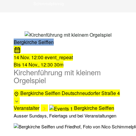
Schimmelpfennig
Bergkirche Seiffen
14 Nov.
12:00
event_repeat
Bis
14 Nov., 12:30
30m
Kirchenführung mit kleinem
Orgelspiel
Bergkirche Seiffen
Deutschneudorfer Straße 4
Veranstalter
Bergkirche Seiffen
Ausser Sundays, Feiertags und bei Veranstaltungen