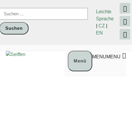
Zum
Inhalt
Suchen
Leichte
springen
nach:
Sprache
|
CZ
|
EN
MENU
MENU
Menü
Foto: Nico
Schimmelpfennig