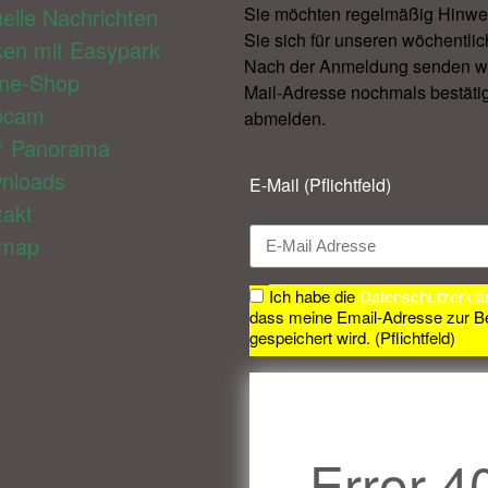
elle Nachrichten
Sie möchten regelmäßig Hinwe
Sie sich für unseren wöchentlic
ken mit Easypark
Nach der Anmeldung senden wir 
ine-Shop
Mail-Adresse nochmals bestätig
bcam
abmelden.​
° Panorama
nloads
E-Mail (Pflichtfeld)
takt
emap
Ich habe die
Datenschutzerklä
dass meine Email-Adresse zur B
gespeichert wird. (Pflichtfeld)
Error 4