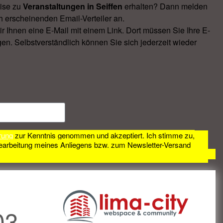
ise zu
Veranstal­tungen in Seiffen
erhalten? Dann melden
h erscheinenden Email-Verteiler an.
Ihnen eine E-Mail mit einem Link. Dort müssen Sie Ihre E-
en. Selbstverständlich können Sie sich jederzeit wieder
rung
zur Kenntnis genommen und akzeptiert. Ich stimme zu,
earbeitung meines Anliegens bzw. zum Newsletter-Versand
03