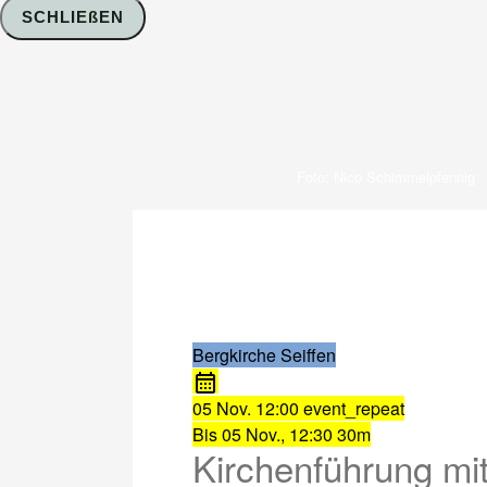
SCHLIEßEN
Foto: Nico Schimmelpfennig
Bergkirche Seiffen
05 Nov.
12:00
event_repeat
Bis
05 Nov., 12:30
30m
Kirchenführung mit