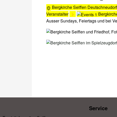
Bergkirche Seiffen
Deutschneudorf
Veranstalter
Bergkirch
Ausser Sundays, Feiertags und bei V
Service​