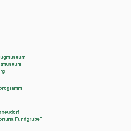
lzeugmuseum
chtmuseum
rg
lfeprogramm
hneudorf
ortuna Fundgrube”