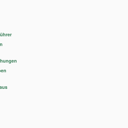
führer
en
chungen
ben
haus