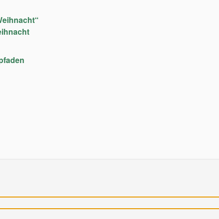
Weihnacht“
eihnacht
upfaden