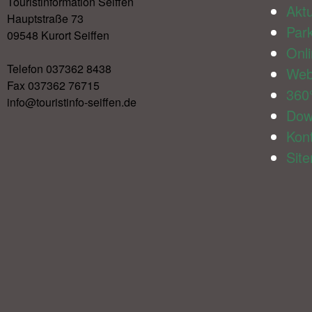
Touristinformation Seiffen
Aktu
Hauptstraße 73
Par
09548 Kurort Seiffen
Onl
Telefon 037362 8438
We
Fax 037362 76715
360
info@touristinfo-seiffen.de
Dow
Kon
Sit