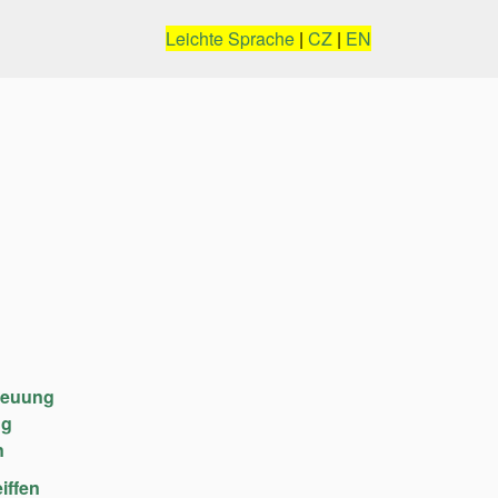
Leichte Sprache
|
CZ
|
EN
reuung
ng
n
iffen