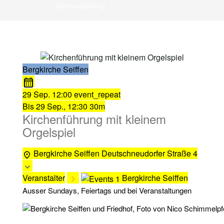
Schimmelpfennig
Bergkirche Seiffen
29 Sep.
12:00
event_repeat
Bis
29 Sep., 12:30
30m
Kirchenführung mit kleinem
Orgelspiel
Bergkirche Seiffen
Deutschneudorfer Straße 4
Veranstalter
Bergkirche Seiffen
Ausser Sundays, Feiertags und bei Veranstaltungen