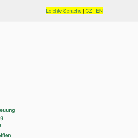
Leichte Sprache
|
CZ
|
EN
reuung
ng
n
iffen