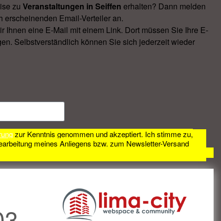
ise zu
Veranstal­tungen in Seiffen
erhalten? Dann melden
h erscheinenden Email-Verteiler an.
Ihnen eine E-Mail mit einem Link. Dort müssen Sie Ihre E-
en. Selbstverständlich können Sie sich jederzeit wieder
rung
zur Kenntnis genommen und akzeptiert. Ich stimme zu,
earbeitung meines Anliegens bzw. zum Newsletter-Versand
03