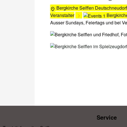
Bergkirche Seiffen
Deutschneudorf
Veranstalter
Bergkirch
Ausser Sundays, Feiertags und bei V
Service​