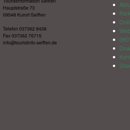
Touristinformation Seiffen
Aktu
Hauptstraße 73
Par
09548 Kurort Seiffen
Onl
Telefon 037362 8438
We
Fax 037362 76715
360
info@touristinfo-seiffen.de
Dow
Kon
Sit