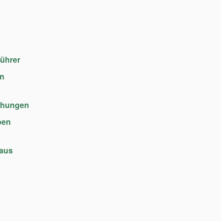
führer
en
chungen
ben
haus