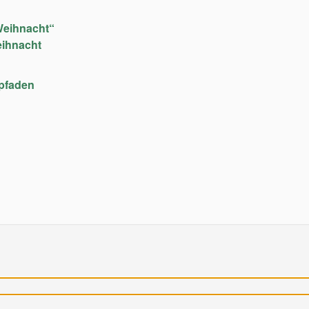
Weihnacht“
eihnacht
upfaden