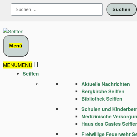
Zum
Suchen
Inhalt
nach:
springen
Menü
MENU
MENU
Seiffen
Aktuelle Nachrichten
Bergkirche Seiffen
Bibliothek Seiffen
Schulen und Kinder­bet
Medizinische Versorgu
Haus des Gastes Seiffe
Freiwillige Feuerwehr Se