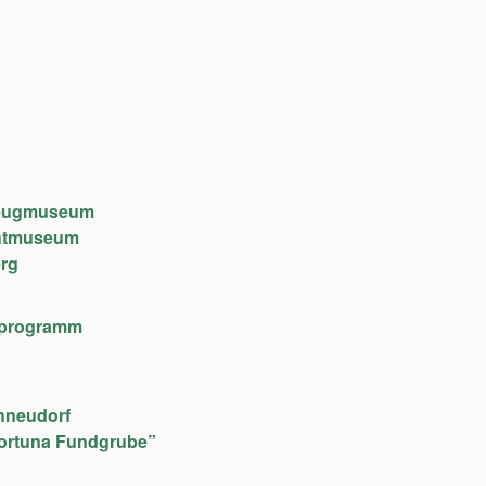
lzeugmuseum
chtmuseum
rg
lfeprogramm
hneudorf
ortuna Fundgrube”