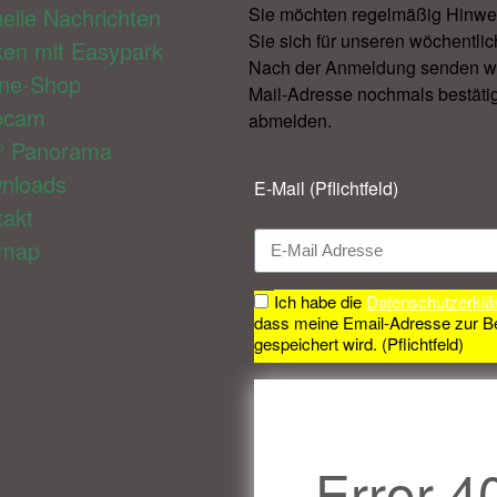
elle Nachrichten
Sie möchten regelmäßig Hinwe
Sie sich für unseren wöchentlic
ken mit Easypark
Nach der Anmeldung senden wir 
ine-Shop
Mail-Adresse nochmals bestätig
bcam
abmelden.​
° Panorama
nloads
E-Mail (Pflichtfeld)
takt
emap
Ich habe die
Datenschutzerklä
dass meine Email-Adresse zur B
gespeichert wird. (Pflichtfeld)
Error 4