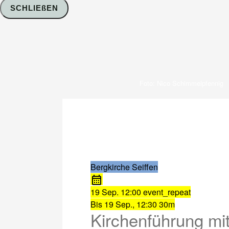
SCHLIEßEN
Foto: Nico Schimmelpfennig
Bergkirche Seiffen
19 Sep.
12:00
event_repeat
Bis
19 Sep., 12:30
30m
Kirchenführung mit