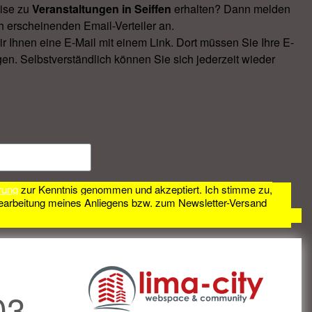
ise zu
Veranstal­tungen in Seiffen
erhalten? Dann melden
h erscheinenden Email-Verteiler an.
Ihnen eine E-Mail mit einem Link. Dort müssen Sie Ihre E-
en. Selbstverständlich können Sie sich jederzeit wieder
rung
zur Kenntnis genommen und akzeptiert. Ich stimme zu,
earbeitung meines Anliegens bzw. zum Newsletter-Versand
03