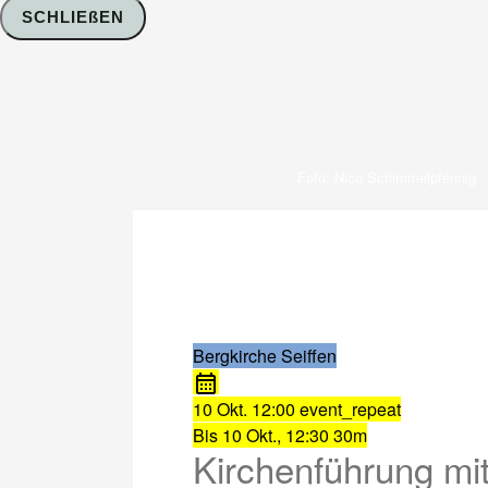
SCHLIEßEN
Foto: Nico Schimmelpfennig
Bergkirche Seiffen
10 Okt.
12:00
event_repeat
Bis
10 Okt., 12:30
30m
Kirchenführung mit