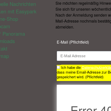
elle Nachrichten
Sie möchten regelmäßig Hinwe
Sie sich für unseren wöchentlic
ken mit Easypark
Nach der Anmeldung senden wir 
ine-Shop
Mail-Adresse nochmals bestätig
bcam
abmelden.​
° Panorama
nloads
E-Mail (Pflichtfeld)
takt
emap
Ich habe die
Datenschutzerklä
dass meine Email-Adresse zur B
gespeichert wird. (Pflichtfeld)
Error 4