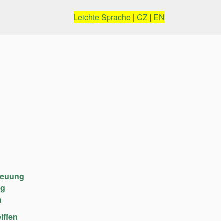
Leichte Sprache
|
CZ
|
EN
reuung
ng
n
iffen