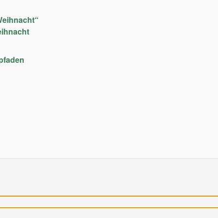
Weihnacht“
eihnacht
upfaden