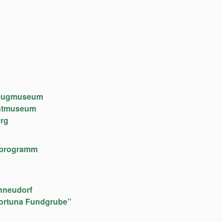
lzeugmuseum
chtmuseum
rg
lfeprogramm
hneudorf
ortuna Fundgrube”