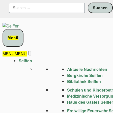
Zum
Suchen
Inhalt
nach:
springen
Menü
MENU
MENU
Seiffen
Aktuelle Nachrichten
Bergkirche Seiffen
Bibliothek Seiffen
Schulen und Kinder­bet
Medizinische Versorgu
Haus des Gastes Seiffe
Freiwillige Feuerwehr Se