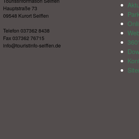
Touristinformation Seiffen
Aktu
Hauptstraße 73
Par
09548 Kurort Seiffen
Onl
Telefon 037362 8438
We
Fax 037362 76715
360
info@touristinfo-seiffen.de
Dow
Kon
Sit