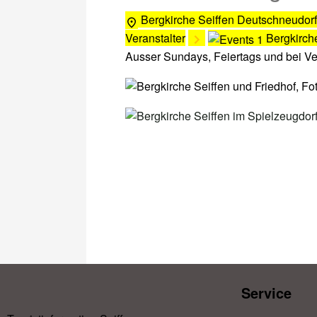
Bergkirche Seiffen
Deutschneudorf
Veranstalter
Bergkirch
Ausser Sundays, Feiertags und bei V
Service​