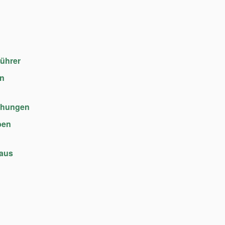
führer
en
chungen
ben
haus