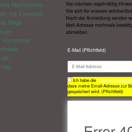
elle Nachrichten
Sie möchten regelmäßig Hinwe
Sie sich für unseren wöchentlic
ken mit Easypark
Nach der Anmeldung senden wir 
ine-Shop
Mail-Adresse nochmals bestätig
bcam
abmelden.​
° Panorama
nloads
E-Mail (Pflichtfeld)
takt
emap
Ich habe die
Datenschutzerklä
dass meine Email-Adresse zur B
gespeichert wird. (Pflichtfeld)
Error 4