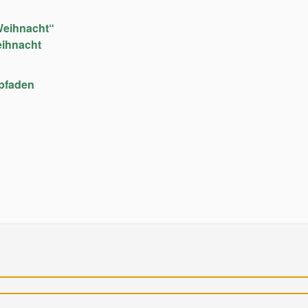
Weihnacht“
eihnacht
upfaden