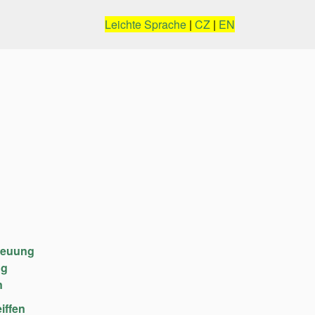
Leichte Sprache
|
CZ
|
EN
reuung
ng
n
iffen