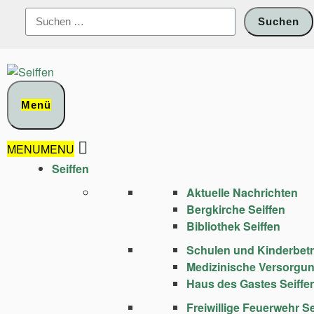
Zum
Suchen
Inhalt
nach:
springen
Menü
MENU
MENU
Seiffen
Aktuelle Nachrichten
Bergkirche Seiffen
Bibliothek Seiffen
Schulen und Kinder­bet
Medizinische Versorgu
Haus des Gastes Seiffe
Freiwillige Feuerwehr Se