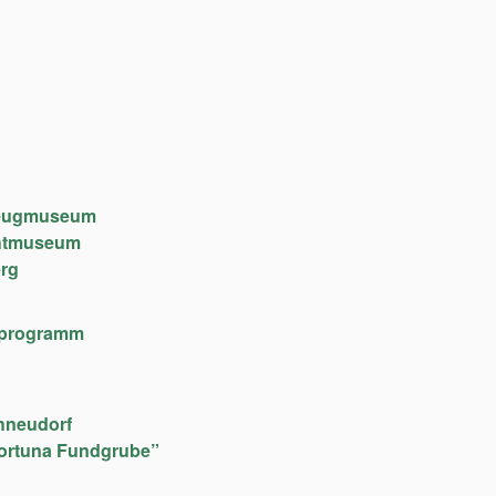
lzeugmuseum
chtmuseum
rg
lfeprogramm
hneudorf
ortuna Fundgrube”