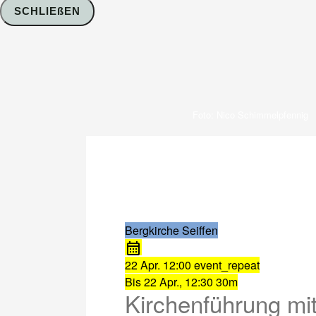
SCHLIEßEN
Foto: Nico Schimmelpfennig
Bergkirche Seiffen
22 Apr.
12:00
event_repeat
Bis
22 Apr., 12:30
30m
Kirchenführung mit