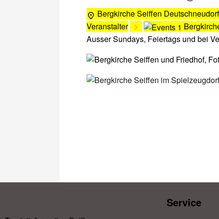
Bergkirche Seiffen
Deutschneudorf
Veranstalter
Bergkirch
Ausser Sundays, Feiertags und bei V
Service​