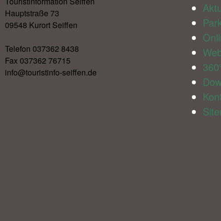
Touristinformation Seiffen
Aktu
Hauptstraße 73
Par
09548 Kurort Seiffen
Onl
Telefon 037362 8438
We
Fax 037362 76715
360
info@touristinfo-seiffen.de
Dow
Kon
Sit