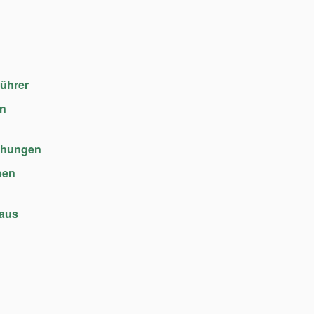
führer
en
chungen
ben
haus