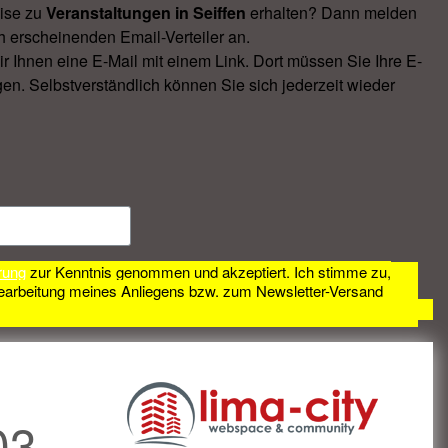
ise zu
Veranstal­tungen in Seiffen
erhalten? Dann melden
h erscheinenden Email-Verteiler an.
Ihnen eine E-Mail mit einem Link. Dort müssen Sie Ihre E-
en. Selbstverständlich können Sie sich jederzeit wieder
rung
zur Kenntnis genommen und akzeptiert. Ich stimme zu,
earbeitung meines Anliegens bzw. zum Newsletter-Versand
03